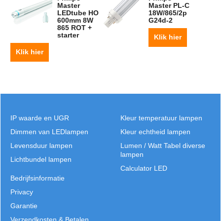
Master
Master PL-C
LEDtube HO
18W/865/2p
600mm 8W
G24d-2
865 ROT +
starter
Klik hier
Klik hier
IP waarde en UGR
Kleur temperatuur lampen
Dimmen van LEDlampen
Kleur echtheid lampen
Levensduur lampen
Lumen / Watt Tabel diverse
lampen
Lichtbundel lampen
Calculator LED
Bedrijfsinformatie
Privacy
Garantie
Verzendkosten & Betalen