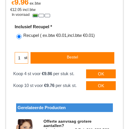
9.96
€
ex.btw
€
12.05
incl.btw
In voorraad
Inclusief Recupel
*
Recupel
( ex.btw
€0.01
,
incl.btw
€0.01
)
Bestel
st
Koop 4 st voor
€9.86
per stuk st.
OK
Koop 10 st voor
€9.76
per stuk st.
OK
Gerelateerde Producten
Offerte aanvraag grotere
aantallen?