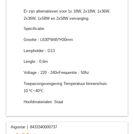
Er zijn alternatieven voor 1x 18W, 2x18W, 1x36W,
2x36W, 1x58W en 2x58W vervanging.
Specificatie:
Grootte：L630*W45*H30mm
Lampholder：G13
Lengte：0,6m
Voltage：220 - 240vFrequentie：50hz
Toepassingsomgeving Temperatuur binnenshuis:
10 ℃~40℃.
Hoofdmaterialen: Staal
Aigostar
8433340000737