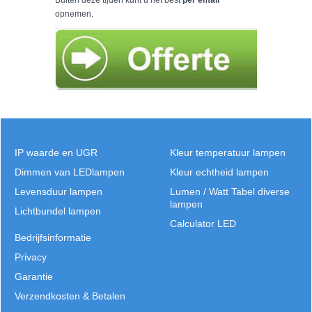
Buiten deze tijden kunt u het best
per email
opnemen.
IP waarde en UGR
Kleur temperatuur lampen
Dimmen van LEDlampen
Kleur echtheid lampen
Levensduur lampen
Lumen / Watt Tabel diverse
lampen
Lichtbundel lampen
Calculator LED
Bedrijfsinformatie
Privacy
Garantie
Verzendkosten & Betalen