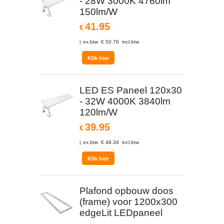
- 28W 3000K 4760lm
150lm/W
41.95
€
ex.btw
€
50.76
incl.btw
Klik hier
LED ES Paneel 120x30
- 32W 4000K 3840lm
120lm/W
39.95
€
ex.btw
€
48.34
incl.btw
Klik hier
Plafond opbouw doos
(frame) voor 1200x300
edgeLit LEDpaneel