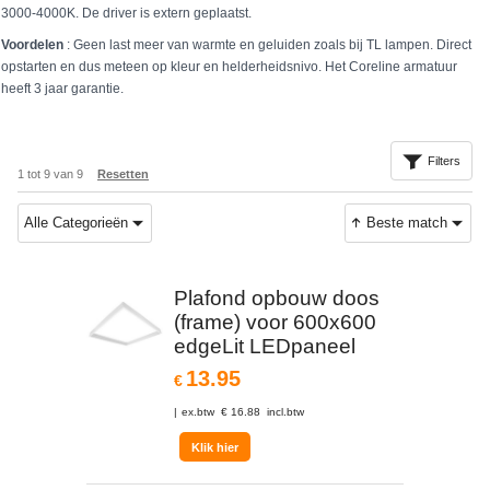
3000-4000K. De driver is extern geplaatst.
Voordelen
: Geen last meer van warmte en geluiden zoals bij TL lampen. Direct
opstarten en dus meteen op kleur en helderheidsnivo. Het Coreline armatuur
heeft 3 jaar garantie.
Filters
1
tot
9
van
9
Resetten
Alle Categorieën
Beste match
Plafond opbouw doos
(frame) voor 600x600
edgeLit LEDpaneel
13.95
€
ex.btw
€
16.88
incl.btw
Klik hier