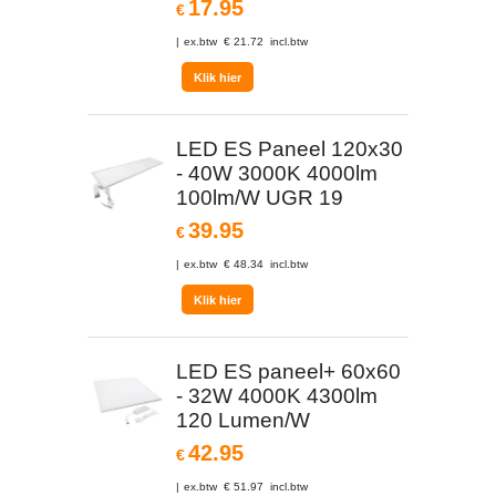
17.95
€
ex.btw
€
21.72
incl.btw
Klik hier
LED ES Paneel 120x30
- 40W 3000K 4000lm
100lm/W UGR 19
39.95
€
ex.btw
€
48.34
incl.btw
Klik hier
LED ES paneel+ 60x60
- 32W 4000K 4300lm
120 Lumen/W
42.95
€
ex.btw
€
51.97
incl.btw