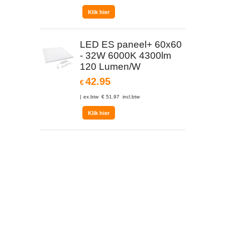
Klik hier
LED ES paneel+ 60x60
- 32W 6000K 4300lm
120 Lumen/W
42.95
€
ex.btw
€
51.97
incl.btw
Klik hier