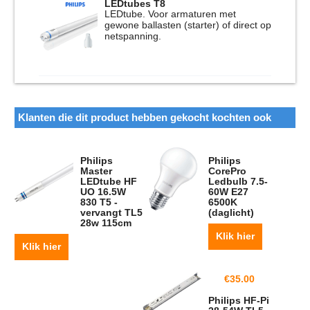
LEDtubes T8
LEDtube. Voor armaturen met
gewone ballasten (starter) of direct op
netspanning.
Klanten die dit product hebben gekocht kochten ook
Philips
Philips
Master
CorePro
LEDtube HF
Ledbulb 7.5-
UO 16.5W
60W E27
830 T5 -
6500K
vervangt TL5
(daglicht)
28w 115cm
Klik hier
Klik hier
€
35.00
Philips HF-Pi