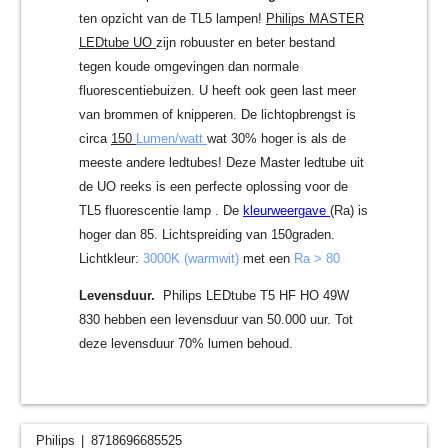
ten opzicht van de TL5 lampen!
Philips MASTER
LEDtube UO
zijn robuuster en beter bestand
tegen koude omgevingen dan normale
fluorescentiebuizen. U heeft ook geen last meer
van brommen of knipperen. De lichtopbrengst is
circa
150
Lumen/watt
wat 30% hoger is als de
meeste andere ledtubes! Deze Master ledtube uit
de UO reeks is een perfecte oplossing voor de
TL5 fluorescentie lamp . De
kleurweergave
(Ra) is
hoger dan 85. Lichtspreiding van 150graden.
Lichtkleur:
3000K (warmwit)
met een
Ra > 80
Levensduur.
Philips LEDtube T5 HF HO 49W
830 hebben een levensduur van 50.000 uur. Tot
deze levensduur 70% lumen behoud.
Philips
8718696685525