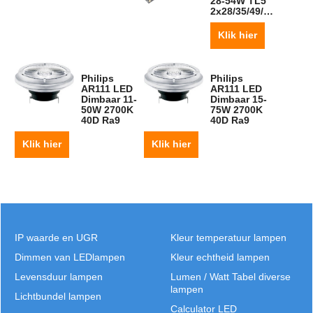
28-54W TL5
2x28/35/49/54
Klik hier
Philips
Philips
AR111 LED
AR111 LED
Dimbaar 11-
Dimbaar 15-
50W 2700K
75W 2700K
40D Ra9
40D Ra9
Klik hier
Klik hier
IP waarde en UGR
Kleur temperatuur lampen
Dimmen van LEDlampen
Kleur echtheid lampen
Levensduur lampen
Lumen / Watt Tabel diverse
lampen
Lichtbundel lampen
Calculator LED