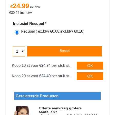
24.99
€
ex.btw
€
30.24
incl.btw
Inclusief Recupel
*
Recupel
( ex.btw
€0.08
,
incl.btw
€0.10
)
Bestel
st
Koop 10 st voor
€24.74
per stuk st.
OK
Koop 20 st voor
€24.49
per stuk st.
OK
Gerelateerde Producten
Offerte aanvraag grotere
aantallen?