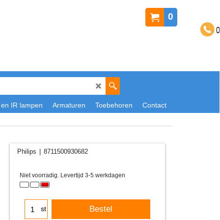
0
 en IR lampen
Armaturen
Toebehoren
Contact
Philips
8711500930682
30.10
€
ex.btw
€
36.42
incl.btw
Niet voorradig. Levertijd 3-5 werkdagen
Bestel
st