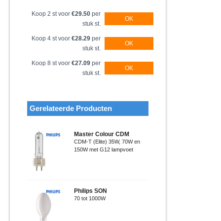
Koop 2 st voor
€29.50
per
OK
stuk st.
Koop 4 st voor
€28.29
per
OK
stuk st.
Koop 8 st voor
€27.09
per
OK
stuk st.
Gerelateerde Producten
Master Colour CDM
CDM-T (Elite) 35W, 70W en
150W met G12 lampvoet
Philips SON
70 tot 1000W