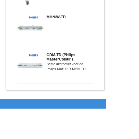
MHN/W-TD
CDM-TD (Philips
MasterColour )
Beste alternatief voor de
Philips MASTER MHN-TD