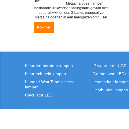
*** zolang voorraad strekt,
lamp is uit productie ***
Metaalhalogeenlampen
bestaande uit kwartsontladingsbuis gevuld met
hogedrukkwik en een 3-bands-mengsel van
metaalhalogenen in een hardglazen omhulsel
Klik hier
Kleur temperatuur lampen
IP waarde en UGR
Kleur echtheid lampen
Dimmen van LEDla
Lumen / Watt Tabel diverse
Levensduur lampen
lampen
Lichtbundel lampen
Calculator LED