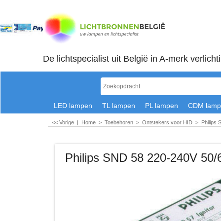
De lichtspecialist uit België in A-merk verlicht
LED lampen
TL lampen
PL lampen
CDM lamp
<< Vorige
|
Home
>
Toebehoren
>
Ontstekers voor HID
>
Philips
Philips SND 58 220-240V 50/