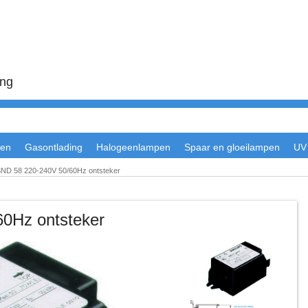
ing
en
Gasontlading
Halogeenlampen
Spaar en gloeilampen
UV
 SND 58 220-240V 50/60Hz ontsteker
60Hz ontsteker