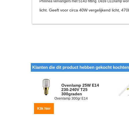
Philinea vervangers met S14D fitting. Deze LEDlamp wordt
licht. Geeft voor circa 40W vergelijkend licht, 47
Klanten die dit product hebben gekocht kochte
€
3.99
Ovenlamp 25W E14
230-240V T25
300graden
Ovenlamp 300gr E14