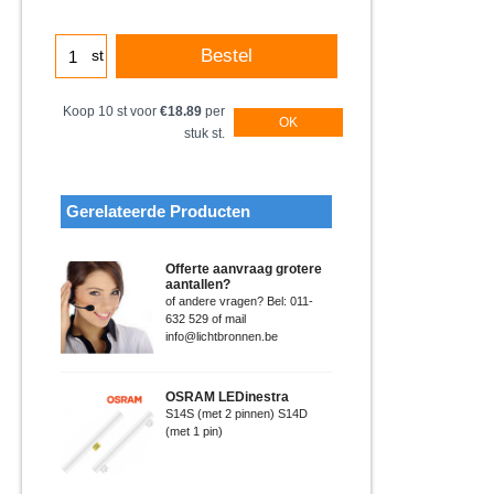
Bestel
st
Koop 10 st voor
€18.89
per
OK
stuk st.
Gerelateerde Producten
Offerte aanvraag grotere
aantallen?
of andere vragen? Bel: 011-
632 529 of mail
info@lichtbronnen.be
OSRAM LEDinestra
S14S (met 2 pinnen) S14D
(met 1 pin)