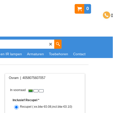
0
 en IR lampen
Armaturen
Toebehoren
Contact
Osram
4058075607057
19.27
€
ex.btw
€
23.32
incl.btw
In voorraad
Inclusief Recupel
*
Recupel
( ex.btw
€0.08
,
incl.btw
€0.10
)