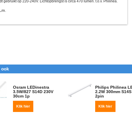
 gebruikt op 220-240V. Lichtopbrengst is circa 470 lumen. t.o.v. Philinea.
0Lm.
n ook
Osram LEDinestra
Philips Philinea L
3.5W/827 S14D 230V
2.2W 300mm S14S
30cm 1p
2pin
Klik hier
Klik hier