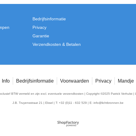
Bedrijfsinformatie
mpen
Privacy
Garantie
Verzendkosten & Betalen
Info
Bedrijfsinformatie
Voorwaarden
Privacy
Mandje
exclusief BTW vermeld en zijn excl. eventuele verzendkosten | Copyright ©2025 Patrick Verhulst | 
J.B. Truyensstraat 21 | Eksel | T: +32 (0)11 - 632 529 | E:
info@lichtbronnen.be