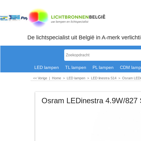
De lichtspecialist uit België in A-merk verlicht
LED lampen
TL lampen
PL lampen
CDM lamp
<< Vorige
|
Home
>
LED lampen
>
LED linestra S14
>
Osram LEDi
Osram LEDinestra 4.9W/827