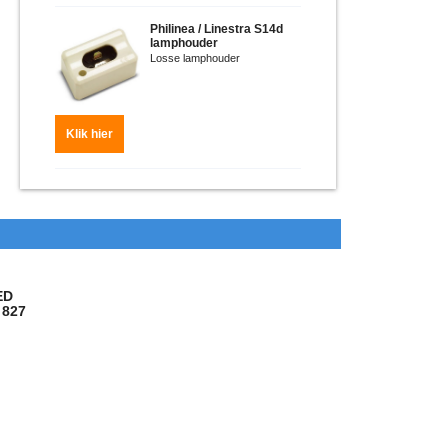
Philinea / Linestra S14d
lamphouder
Losse lamphouder
€
6.25
ex.btw
€
7.56
incl.btw
Klik hier
ED
 827