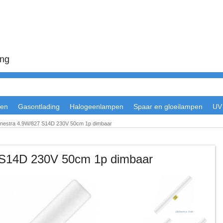
ing
en
Gasontlading
Halogeenlampen
Spaar en gloeilampen
UV
nestra 4.9W/827 S14D 230V 50cm 1p dimbaar
 S14D 230V 50cm 1p dimbaar