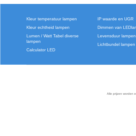
Klik hier
Kleur temperatuur lampen
IP waarde en UGR
Kleur echtheid lampen
Dimmen van LEDla
Lumen / Watt Tabel diverse
Levensduur lampen
lampen
Lichtbundel lampen
Calculator LED
Alle prijzen worden 