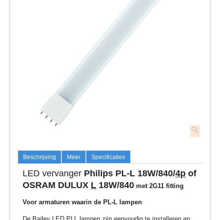
Beschrijving
Meer
Specificaties
LED vervanger
Philips PL-L 18W/840/
4p
of
OSRAM DULUX
L
18W/840
met 2G11 fitting
Voor armaturen waarin de PL-L lampen
De Bailey LED PLL lampen zijn eenvoudig te installeren en