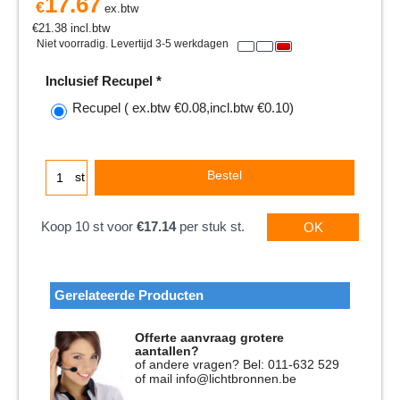
17.67
€
ex.btw
€
21.38
incl.btw
Niet voorradig. Levertijd 3-5 werkdagen
Inclusief Recupel
*
Recupel
( ex.btw
€0.08
,
incl.btw
€0.10
)
Bestel
st
Koop 10 st voor
€17.14
per stuk st.
OK
Gerelateerde Producten
Offerte aanvraag grotere
aantallen?
of andere vragen? Bel: 011-632 529
of mail info@lichtbronnen.be