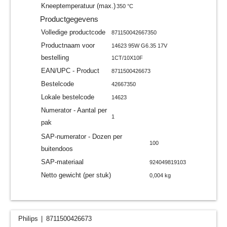
Kneeptemperatuur (max.)
350 °C
Productgegevens
Volledige productcode
871150042667350
Productnaam voor
14623 95W G6.35 17V
bestelling
1CT/10X10F
EAN/UPC - Product
8711500426673
Bestelcode
42667350
Lokale bestelcode
14623
Numerator - Aantal per
1
pak
SAP-numerator - Dozen per
100
buitendoos
SAP-materiaal
924049819103
Netto gewicht (per stuk)
0,004 kg
Philips
8711500426673