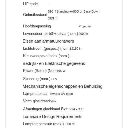
LIF-code
-
S90 [ Standing +/-90D or Base Down
Gebruiksstand
(BDH)]
Hoofdtoepassing
Projectie
Levensduur tot 50% uitval (nom.)
2000 h
Eisen aan armatuurontwerp
Lichtstroom (gespec.) (nom.)
2150 lm
Kleurweergave-index (nom.)
-
Bedrijfs- en Elektrische gegevens
Power (Rated) (Nom)
95 W
Spanning (nom.)
17 V
Mechanische eigenschappen en Behuizing
Lampmateriaal
Kwarts UV-open
Vorm gloeidraad
Vlak
Afmetingen gloeidraad BxH
5.24 x 3.13
Luminaire Design Requirements
Lamptemperatuur (max.)
900 °C