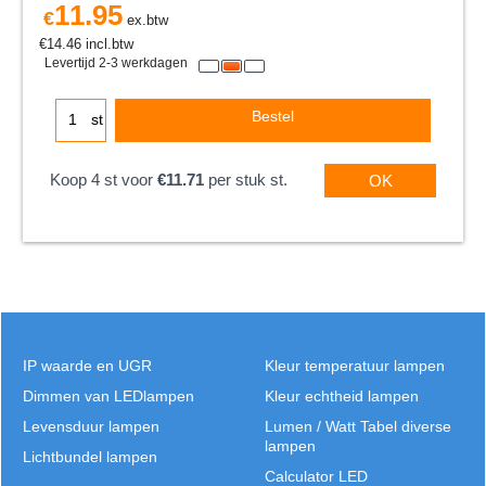
11.95
€
ex.btw
€
14.46
incl.btw
Levertijd 2-3 werkdagen
Bestel
st
Koop 4 st voor
€11.71
per stuk st.
OK
IP waarde en UGR
Kleur temperatuur lampen
Dimmen van LEDlampen
Kleur echtheid lampen
Levensduur lampen
Lumen / Watt Tabel diverse
lampen
Lichtbundel lampen
Calculator LED