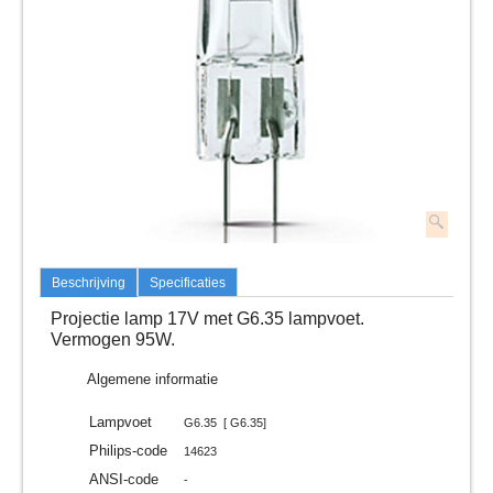
Beschrijving
Specificaties
Projectie lamp 17V met G6.35 lampvoet.
Vermogen 95W.
Algemene informatie
Lampvoet
G6.35 [ G6.35]
Philips-code
14623
ANSI-code
-