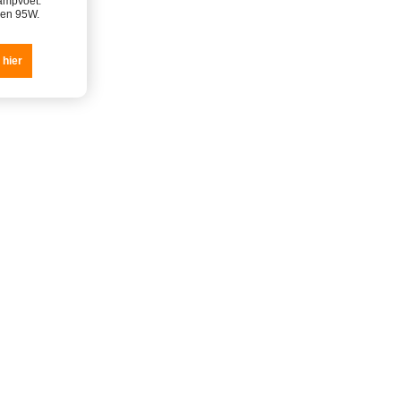
ampvoet.
en 95W.
 hier