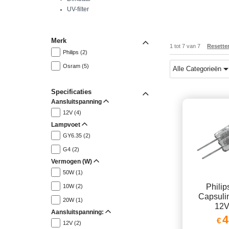
UV-filter
Merk
1
tot
7
van
7
Resette
Philips (2)
Osram (5)
Alle Categorieën
Specificaties
Aansluitspanning
12V (4)
Lampvoet
GY6.35 (2)
G4 (2)
Vermogen (W)
50W (1)
Philip
10W (2)
Capsuli
20W (1)
12
Aansluitspanning:
4
€
12V (2)