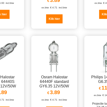
3.89
€
5.93
incl.btw
ex.btw
€
4
ex.btw
€
4.71
incl.btw
k hier
Klik
Klik hier
Halostar
Osram Halostar
Philips 
te 64440S
64440F standard
G6.3
 12V/50W
GY6.35 12V/50W
11
€
.89
3.89
€
ex.btw
€
1
4.71
incl.btw
ex.btw
€
4.71
incl.btw
Projectie 