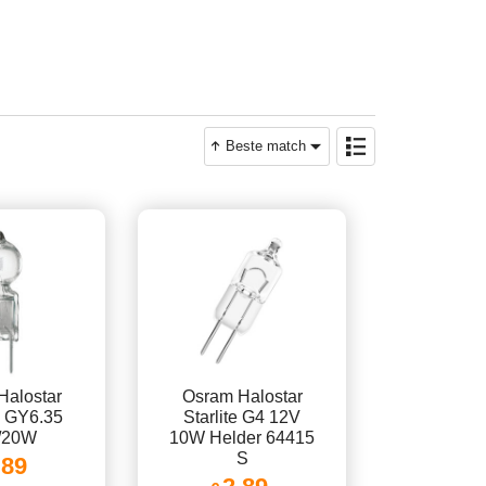
Beste match
Halostar
Osram Halostar
 GY6.35
Starlite G4 12V
/20W
10W Helder 64415
S
.89