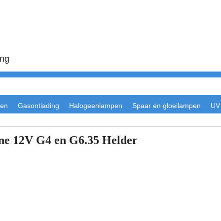
ing
en
Gasontlading
Halogeenlampen
Spaar en gloeilampen
UV
 12V G4 en G6.35 Helder