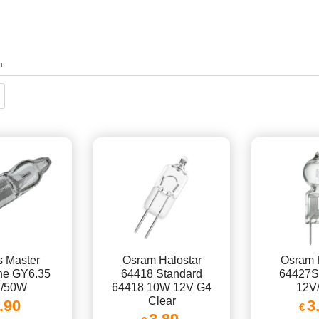
n
s Master
Osram Halostar
Osram 
ne GY6.35
64418 Standard
64427S
V/50W
64418 10W 12V G4
12V
Clear
.90
3
€