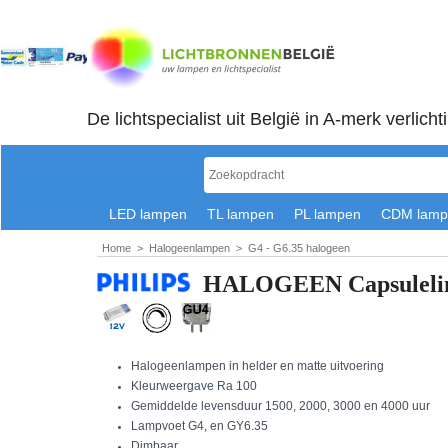
De lichtspecialist uit België in A-merk verlicht
LED lampen
TL lampen
PL lampen
CDM lamp
Home
>
Halogeenlampen
>
G4 - G6.35 halogeen
HALOGEEN Capsuleline
Halogeenlampen in helder en matte uitvoering
Kleurweergave Ra 100
Gemiddelde levensduur 1500, 2000, 3000 en 4000 uur
Lampvoet G4, en GY6.35
Dimbaar