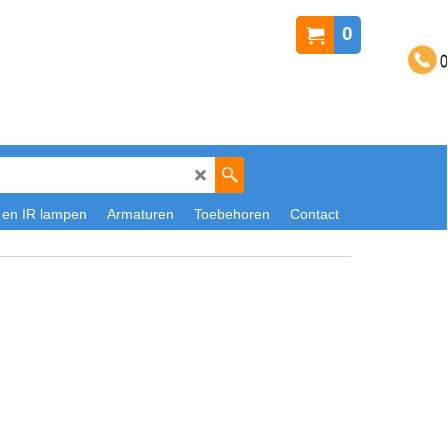
0
 en IR lampen
Armaturen
Toebehoren
Contact