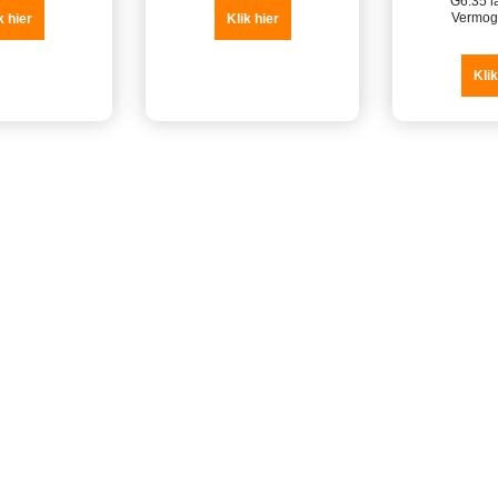
G6.35 l
Vermog
k hier
Klik hier
Klik