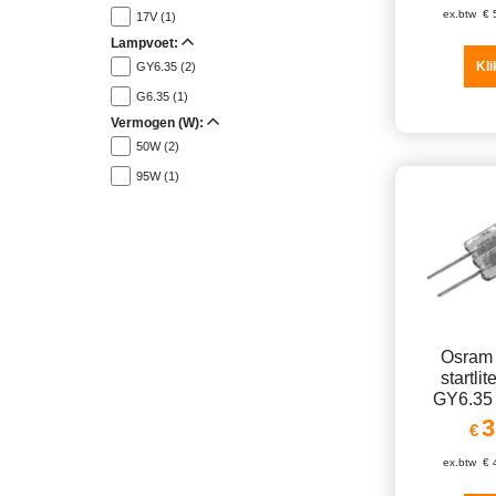
ex.btw
€
17V (1)
Lampvoet:
Kli
GY6.35 (2)
G6.35 (1)
Vermogen (W):
50W (2)
95W (1)
Osram 
startli
GY6.35
3
€
ex.btw
€