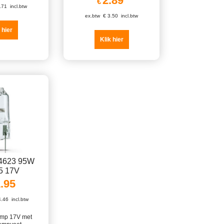
2.89
€
.71
incl.btw
ex.btw
€
3.50
incl.btw
 hier
Klik hier
14623 95W
5 17V
.95
4.46
incl.btw
lamp 17V met