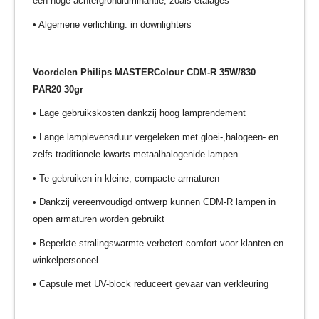
een hoge achtergrondluminantie, zoals etalages
• Algemene verlichting: in downlighters
Voordelen Philips MASTERColour CDM-R 35W/830
PAR20 30gr
• Lage gebruikskosten dankzij hoog lamprendement
• Lange lamplevensduur vergeleken met gloei-,halogeen- en
zelfs traditionele kwarts metaalhalogenide lampen
• Te gebruiken in kleine, compacte armaturen
• Dankzij vereenvoudigd ontwerp kunnen CDM-R lampen in
open armaturen worden gebruikt
• Beperkte stralingswarmte verbetert comfort voor klanten en
winkelpersoneel
• Capsule met UV-block reduceert gevaar van verkleuring