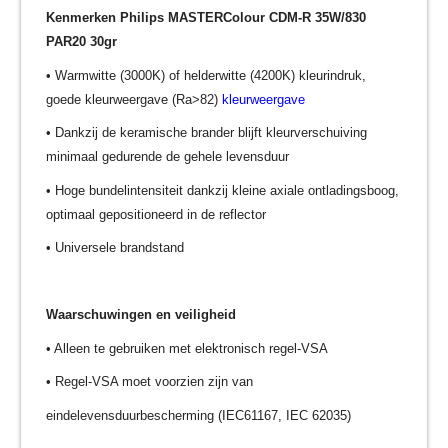
Kenmerken Philips MASTERColour CDM-R 35W/830
PAR20 30gr
• Warmwitte (3000K) of helderwitte (4200K) kleurindruk,
goede kleurweergave (Ra>82)
kleurweergave
• Dankzij de keramische brander blijft kleurverschuiving
minimaal gedurende de gehele levensduur
• Hoge bundelintensiteit dankzij kleine axiale ontladingsboog,
optimaal gepositioneerd in de reflector
• Universele brandstand
Waarschuwingen en veiligheid
• Alleen te gebruiken met elektronisch regel-VSA
• Regel-VSA moet voorzien zijn van
eindelevensduurbescherming (IEC61167, IEC 62035)