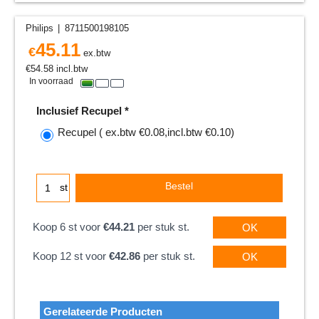
Philips
8711500198105
45.11
€
ex.btw
€
54.58
incl.btw
In voorraad
Inclusief Recupel
*
Recupel
( ex.btw
€0.08
,
incl.btw
€0.10
)
Bestel
st
Koop 6 st voor
€44.21
per stuk st.
OK
Koop 12 st voor
€42.86
per stuk st.
OK
Gerelateerde Producten