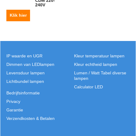
CDM 220-
240V
Klik hier
IP waarde en UGR
Kleur temperatuur lampen
Dimmen van LEDlampen
Kleur echtheid lampen
Levensduur lampen
Lumen / Watt Tabel diverse
lampen
Lichtbundel lampen
Calculator LED
Bedrijfsinformatie
Privacy
Garantie
Verzendkosten & Betalen