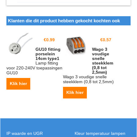
Klanten die dit product hebben gekocht kochten ook
€
0.99
€
0.57
GU10 fitting
Wago 3
porselein
voudige
14cm type1
snelle
Lamp fitting
steekklem
(0,8 tot
voor 220-240V toepassingen
2,5mm)
GU10
Wago 3 voudige snelle
steekklem (0,8 tot 2,5mm)
Klik hier
Klik hier
IP waarde en UGR
Kleur temperatuur lampen