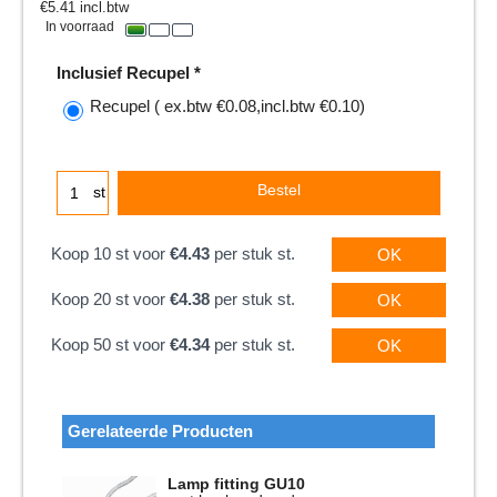
€
5.41
incl.btw
In voorraad
Inclusief Recupel
*
Recupel
( ex.btw
€0.08
,
incl.btw
€0.10
)
Bestel
st
Koop 10 st voor
€4.43
per stuk st.
OK
Koop 20 st voor
€4.38
per stuk st.
OK
Koop 50 st voor
€4.34
per stuk st.
OK
Gerelateerde Producten
Lamp fitting GU10