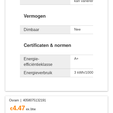
kan variëren van de typ
Vermogen
Dimbaar
Nee
Certificaten & normen
Energie-
A+
efficiëntieklasse
Energieverbruik
3 kWh/1000h
Osram
4058075132191
4.47
€
ex.btw