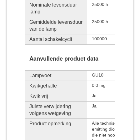
Nominale levensduur
25000 h
lamp
Gemiddelde levensduur
25000 h
van de lamp
Aantal schakelcycli
100000
Aanvullende product data
Lampvoet
GU10
Kwikgehalte
0,0 mg
Kwik vrij
Ja
Juiste verwijdering
Ja
volgens wetgeving
Product opmerking
Alle technische paramet
emitting diodes, de typ
die niet noodzakelijkerw