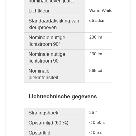
nominale leven [calc.]
Lichtkleur
Warm White
Standaardafwijking van
≤6 sdcm
kleurproeven
Nominale nuttige
230 lm
lichtstroom 90°
Nominale nuttige
230 lm
lichtstroom 90°
Nominale
565 cd
piekintensiteit
Lichttechnische gegevens
Stralingshoek
36 °
Opwarmtijd (60 %)
< 0,50 s
Opstarttijd
< 0,5 s