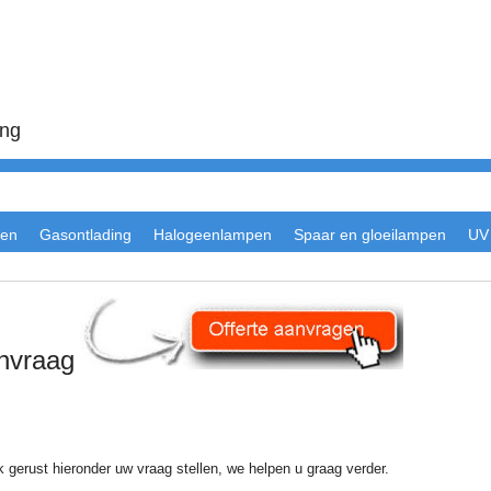
ing
en
Gasontlading
Halogeenlampen
Spaar en gloeilampen
UV
anvraag
 gerust hieronder uw vraag stellen, we helpen u graag verder.