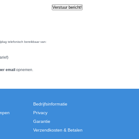
jdag telefonisch bereikbaar van:
arief)
per email
opnemen.
Bedrijfsinformatie
mpen
Privacy
Garantie
Verzendkosten & Betalen