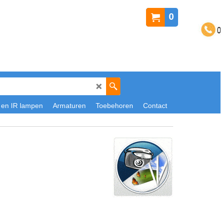
0
 en IR lampen
Armaturen
Toebehoren
Contact