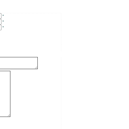
*
*
*