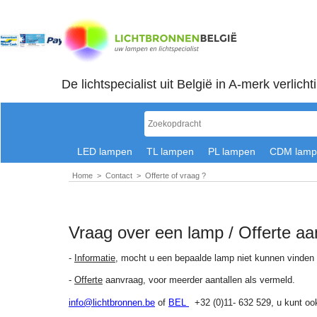
De lichtspecialist uit België in A-merk verlicht
LED lampen
TL lampen
PL lampen
CDM lamp
Home
>
Contact
>
Offerte of vraag ?
Vraag over een lamp / Offerte a
-
Informatie
, mocht u een bepaalde lamp niet kunnen vinden
-
Offerte
aanvraag, voor meerder aantallen als vermeld.
info@lichtbronnen.be
of
BEL
+32 (0)11- 632 529, u kunt ook