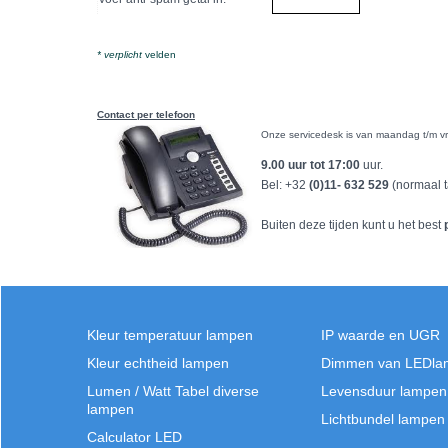
* verplicht
velden
Contact per telefoon
Onze servicedesk is van maandag t/m vri
9.00 uur tot 17:00
uur.
Bel: +32
(0)11- 632 529
(normaal t
Buiten deze tijden kunt u het best
Kleur temperatuur lampen
IP waarde en UGR
Kleur echtheid lampen
Dimmen van LEDla
Lumen / Watt Tabel diverse
Levensduur lampen
lampen
Lichtbundel lampen
Calculator LED