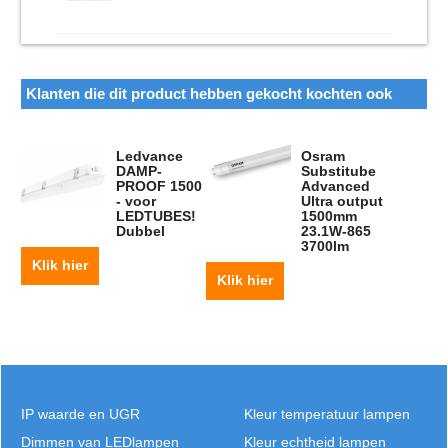
Klanten die dit product hebben gekocht kochten ook
Ledvance
Osram
DAMP-
Substitube
PROOF 1500
Advanced
- voor
Ultra output
LEDTUBES!
1500mm
Dubbel
23.1W-865
3700lm
Klik hier
Klik hier
IP waarde en UGR
Kleur temperatuur lampen
Dimmen van LEDlampen
Kleur echtheid lampen