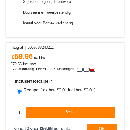
Stijlvol en eigentijds ontwerp
Duurzaam en weerbestendig
Ideaal voor Portiek verlichting
Integral
5055788240211
59.96
€
ex.btw
€
72.55
incl.btw
Niet voorradig. Levertijd 3-5 werkdagen
Inclusief Recupel
*
Recupel
( ex.btw
€0.01
,
incl.btw
€0.01
)
Bestel
Koop 10 voor
€56.96
per stuk.
OK