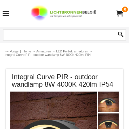
0
<< Vorige
|
Home
>
Armaturen
>
LED Portiek armaturen
>
Integral Curve PIR - outdoor wandlamp 8W 4000K 420lm IP54
Integral Curve PIR - outdoor
wandlamp 8W 4000K 420lm IP54