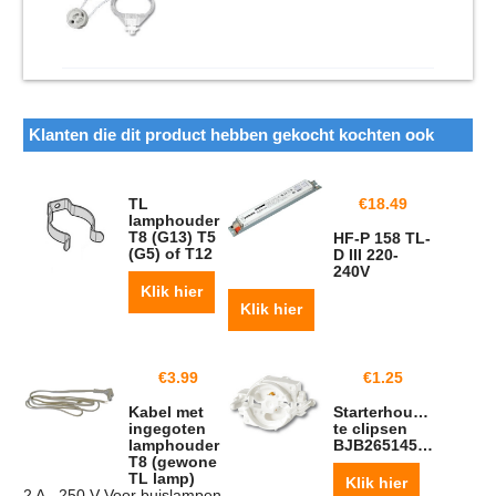
Klanten die dit product hebben gekocht kochten ook
TL
€
18.49
lamphouder
T8 (G13) T5
HF-P 158 TL-
(G5) of T12
D III 220-
240V
Klik hier
Klik hier
€
3.99
€
1.25
Kabel met
Starterhouder
ingegoten
te clipsen
lamphouder
BJB26514501150
T8 (gewone
TL lamp)
Klik hier
2 A - 250 V Voor buislampen