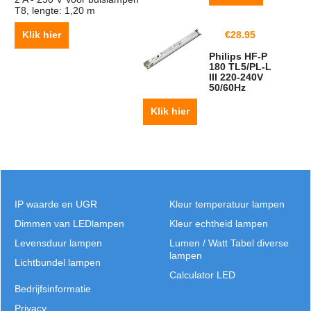
T8, lengte: 1,20 m
Klik hier
€
28.95
Philips HF-P
180 TL5/PL-L
III 220-240V
50/60Hz
Klik hier
IP waarde en UGR
Kleur temperatuur lampen
Dimmen van LEDlampen
Kleur echtheid lampen
Levensduur lampen
Lumen / Watt Tabel diverse
lampen
Lichtbundel lampen
Calculator LED
Bedrijfsinformatie
Privacy