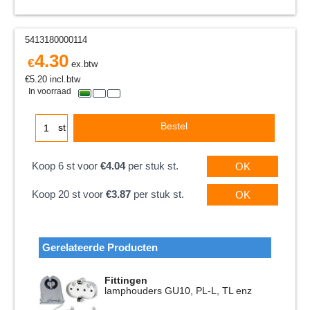
5413180000114
4.30
€
ex.btw
€
5.20
incl.btw
In voorraad
Bestel
st
Koop 6 st voor
€4.04
per stuk st.
OK
Koop 20 st voor
€3.87
per stuk st.
OK
Gerelateerde Producten
Fittingen
lamphouders GU10, PL-L, TL enz