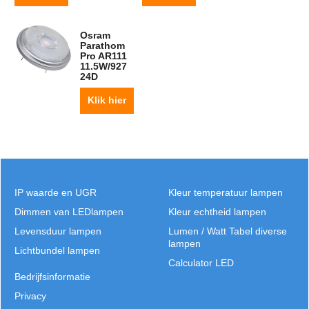
Osram
Parathom
Pro AR111
11.5W/927
24D
Klik hier
IP waarde en UGR
Kleur temperatuur lampen
Dimmen van LEDlampen
Kleur echtheid lampen
Levensduur lampen
Lumen / Watt Tabel diverse
lampen
Lichtbundel lampen
Calculator LED
Bedrijfsinformatie
Privacy