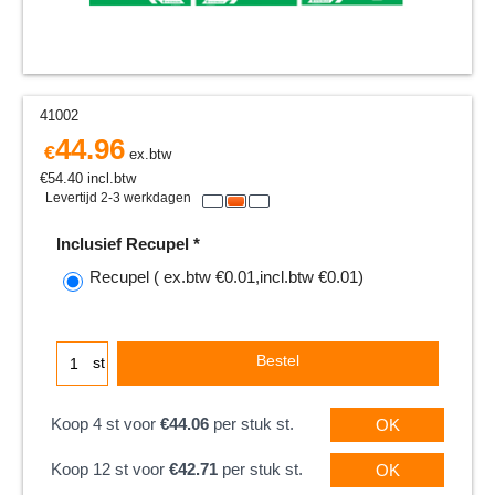
41002
44.96
€
ex.btw
€
54.40
incl.btw
Levertijd 2-3 werkdagen
Inclusief Recupel
*
Recupel
( ex.btw
€0.01
,
incl.btw
€0.01
)
Bestel
st
Koop 4 st voor
€44.06
per stuk st.
OK
Koop 12 st voor
€42.71
per stuk st.
OK