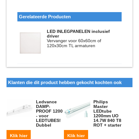
Gerelateerde Producten
LED INLEGPANELEN inclusief
driver
Vervanger voor 60x60cm of
120x30cm TL armaturen
Klanten die dit product hebben gekocht kochten ook
Ledvance
Philips
DAMP-
Master
PROOF 1200
LEDtube
- voor
1200mm UO
LEDTUBES!
14.7W 840 T8
Dubbel
ROT + starter
Klik hier
Klik hier