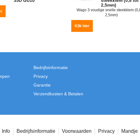
35D GU10
steekklem (0,8 tot
2,5mm)
Wago 3 voudige snelle steekklem (0,8
er
2,5mm)
Klik hier
Bedrijfsinformatie
mpen
Privacy
Garantie
Verzendkosten & Betalen
Info
Bedrijfsinformatie
Voorwaarden
Privacy
Mandje