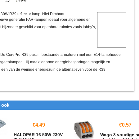
30W R39 reflector lamp. Niet Dimbaar
nieuwe generatie PAR-lampen ideaal voor algemene en
et bijzonder geschikt voor openbare ruimtes zoals lobby’s,
 De CorePro R39 past in bestaande armaturen met een E14-lamphouder
logeenlampen. Hij maakt enorme energiebesparingen mogelijk en
 een van de weinige energiezuinige alternatieven voor de R39
n ook
€
4.49
€
0.57
HALOPAR 16 50W 230V
Wago 3 voudige s