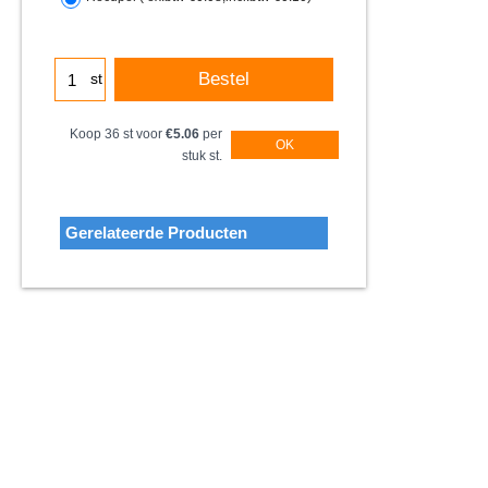
Bestel
st
Koop 36 st voor
€5.06
per
OK
stuk st.
Gerelateerde Producten