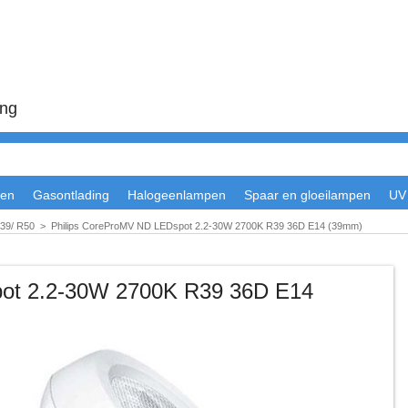
ing
en
Gasontlading
Halogeenlampen
Spaar en gloeilampen
UV
39/ R50
>
Philips CoreProMV ND LEDspot 2.2-30W 2700K R39 36D E14 (39mm)
pot 2.2-30W 2700K R39 36D E14