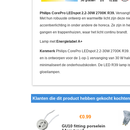
Philips CorePro LEDspot 2.2-30W 2700K R39.
Vervangt 
Met hun robuuste ontwerp en warmwitte licht zijn deze 
accentverlichting in onder andere de horeca. Ze zijn in h
gangen en trappenhuizen, waar het licht continu brandt.
Lamp met
Energielabel A+
Kenmerk
Philips CorePro LEDspot 2.2-30W 2700K R39.
en is ontworpen voor de 1-op-1 vervanging van 30 W ha
minimaliseert de onderhoudskosten. De LED R39 lamp is
gloeilampen.
Klanten die dit product hebben gekocht kochte
€
0.99
GU10 fitting porselein