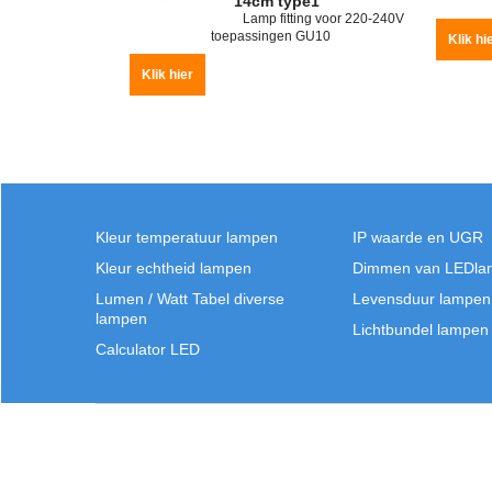
14cm type1
Lamp fitting voor 220-240V
toepassingen GU10
Klik hi
Klik hier
Kleur temperatuur lampen
IP waarde en UGR
Kleur echtheid lampen
Dimmen van LEDla
Lumen / Watt Tabel diverse
Levensduur lampen
lampen
Lichtbundel lampen
Calculator LED