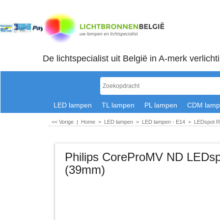
De lichtspecialist uit België in A-merk verlicht
LED lampen
TL lampen
PL lampen
CDM lamp
<< Vorige
|
Home
>
LED lampen
>
LED lampen - E14
>
LEDspot R
Philips CoreProMV ND LEDs
(39mm)