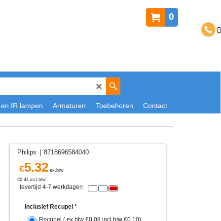
0
 en IR lampen
Armaturen
Toebehoren
Contact
Philips
8718696584040
5.32
€
ex.btw
€
6.44
incl.btw
levertijd 4-7 werkdagen
Inclusief Recupel
*
Recupel
( ex.btw
€0.08
,
incl.btw
€0.10
)