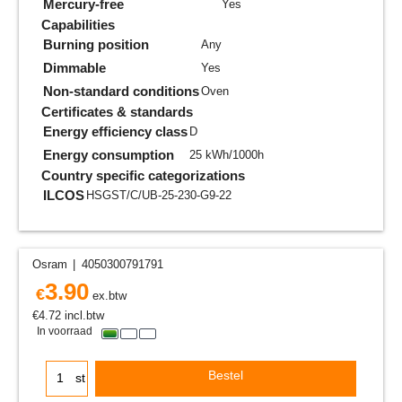
Mercury-free
Yes
Capabilities
Burning position
Any
Dimmable
Yes
Non-standard conditions
Oven
Certificates & standards
Energy efficiency class
D
Energy consumption
25 kWh/1000h
Country specific categorizations
ILCOS
HSGST/C/UB-25-230-G9-22
Osram
4050300791791
3.90
€
ex.btw
€
4.72
incl.btw
In voorraad
Bestel
st