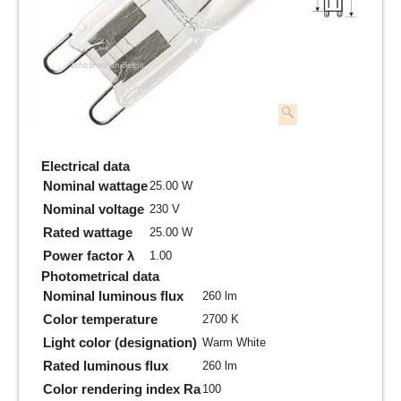
Electrical data
Nominal wattage
25.00 W
Nominal voltage
230 V
Rated wattage
25.00 W
Power factor λ
1.00
Photometrical data
Nominal luminous flux
260 lm
Color temperature
2700 K
Light color (designation)
Warm White
Rated luminous flux
260 lm
Color rendering index Ra
100