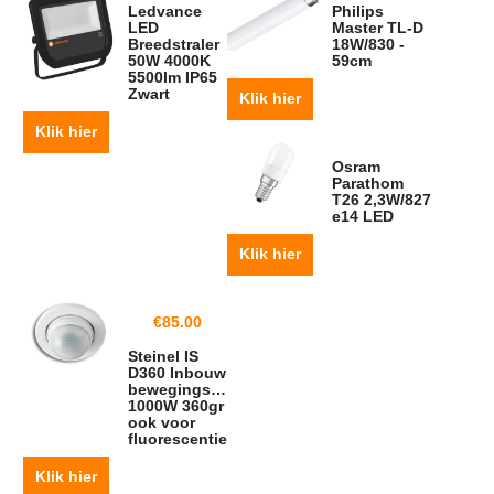
Ledvance
Philips
LED
Master TL-D
Breedstraler
18W/830 -
50W 4000K
59cm
5500lm IP65
Zwart
Klik hier
Klik hier
Osram
Parathom
T26 2,3W/827
e14 LED
Klik hier
€
85.00
Steinel IS
D360 Inbouw
bewegingsmelder
1000W 360gr
ook voor
fluorescentie
Klik hier