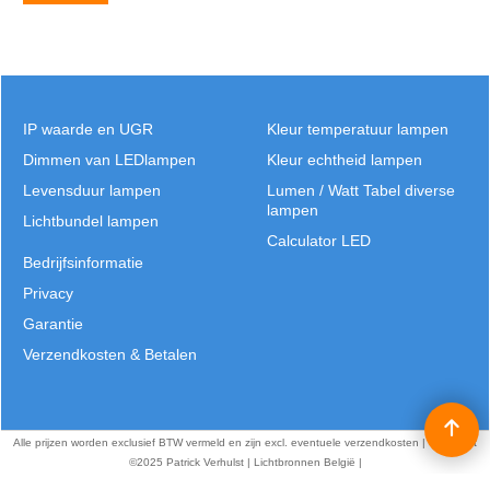
IP waarde en UGR
Kleur temperatuur lampen
Dimmen van LEDlampen
Kleur echtheid lampen
Levensduur lampen
Lumen / Watt Tabel diverse
lampen
Lichtbundel lampen
Calculator LED
Bedrijfsinformatie
Privacy
Garantie
Verzendkosten & Betalen
Alle prijzen worden exclusief BTW vermeld en zijn excl. eventuele verzendkosten | Copyright
©2025 Patrick Verhulst | Lichtbronnen België |