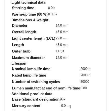
Light technical data
Starting time
0.0 s
Warm-up time (60 %)
0.00 s
Dimensions & weight
Diameter
14.0 mm
Overall length
43.0 mm
Light center length (LCL)
22.0 mm
Length
43.0 mm
Outer bulb
T13,3
Maximum diameter
14.0 mm
Lifespan
Nominal lamp life time
2000 h
Rated lamp life time
2000 h
Number of switching cycles
50000
Lumen main.fact.at end of nom.life time
0.80
Additional product data
Base (standard designation)
G9
Mercury content
0.0 mg