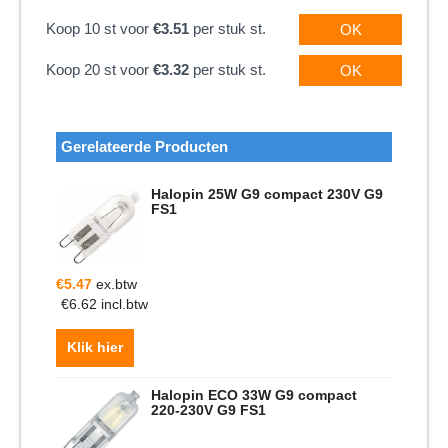
Koop 10 st voor
€3.51
per stuk st.
OK
Koop 20 st voor
€3.32
per stuk st.
OK
Gerelateerde Producten
Halopin 25W G9 compact 230V G9
FS1
€
5.47
ex.btw
€
6.62
incl.btw
Klik hier
Halopin ECO 33W G9 compact
220-230V G9 FS1