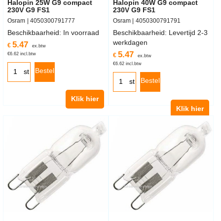
Halopin 25W G9 compact
Halopin 40W G9 compact
230V G9 FS1
230V G9 FS1
Osram
4050300791777
Osram
4050300791791
Beschikbaarheid
: In voorraad
Beschikbaarheid
: Levertijd 2-3
werkdagen
5.47
€
ex.btw
5.47
€
6.62
incl.btw
€
ex.btw
€
6.62
incl.btw
Bestel
st
Bestel
st
Klik hier
Klik hier