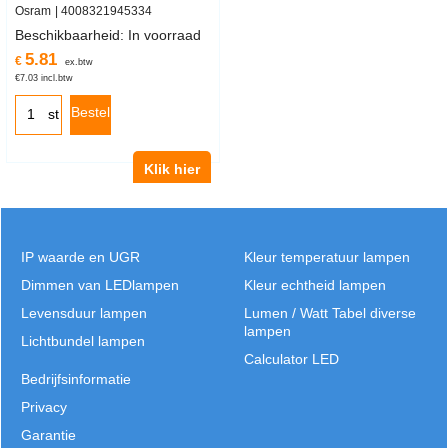
Osram
4008321945334
Beschikbaarheid
: In voorraad
5.81
€
ex.btw
€
7.03
incl.btw
Bestel
st
Klik hier
IP waarde en UGR
Kleur temperatuur lampen
Dimmen van LEDlampen
Kleur echtheid lampen
Levensduur lampen
Lumen / Watt Tabel diverse
lampen
Lichtbundel lampen
Calculator LED
Bedrijfsinformatie
Privacy
Garantie