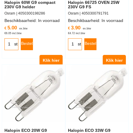
Halopin 60W G9 compact
Halopin 66725 OVEN 25W
230V G9 helder
230V G9 FS
Osram
4050300198286
Osram
4050300791791
Beschikbaarheid
: In voorraad
Beschikbaarheid
: In voorraad
5.00
3.90
€
€
ex.btw
ex.btw
€
6.05
incl.btw
€
4.72
incl.btw
Bestel
Bestel
st
st
Klik hier
Klik hier
Halopin ECO 20W G9
Halopin ECO 33W G9