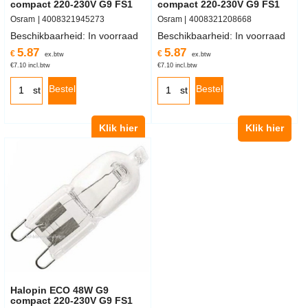
compact 220-230V G9 FS1
compact 220-230V G9 FS1
Osram
4008321945273
Osram
4008321208668
Beschikbaarheid
: In voorraad
Beschikbaarheid
: In voorraad
5.87
5.87
€
€
ex.btw
ex.btw
€
7.10
incl.btw
€
7.10
incl.btw
Bestel
Bestel
st
st
Klik hier
Klik hier
Halopin ECO 48W G9
compact 220-230V G9 FS1