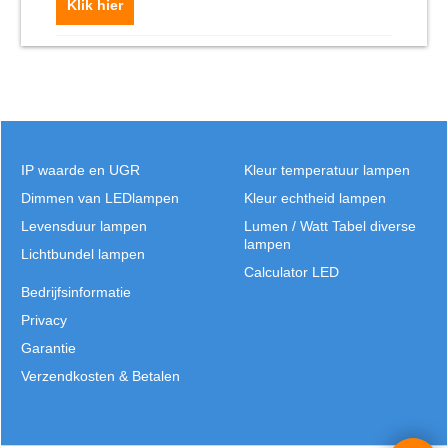
Klik hier
IP waarde en UGR
Kleur temperatuur lampen
Dimmen van LEDlampen
Kleur echtheid lampen
Levensduur lampen
Lumen / Watt Tabel diverse
lampen
Lichtbundel lampen
Calculator LED
Bedrijfsinformatie
Privacy
Garantie
Verzendkosten & Betalen