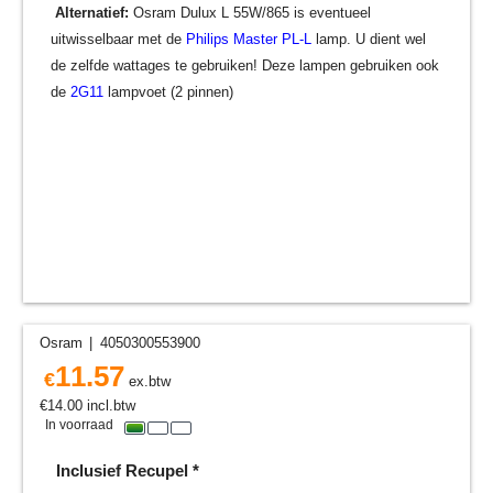
Alternatief:
Osram Dulux L 55W/865 is eventueel
uitwisselbaar met de
Philips Master PL-L
lamp. U dient wel
de zelfde wattages te gebruiken! Deze lampen gebruiken ook
de
2G11
lampvoet (2 pinnen)
Osram
4050300553900
11.57
€
ex.btw
€
14.00
incl.btw
In voorraad
Inclusief Recupel
*