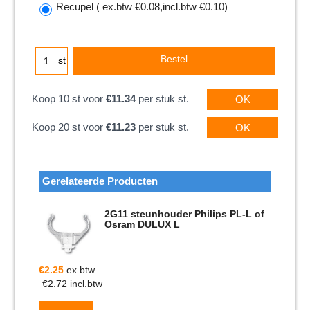
Recupel
( ex.btw
€0.08
,
incl.btw
€0.10
)
Bestel
st
Koop 10 st voor
€11.34
per stuk st.
OK
Koop 20 st voor
€11.23
per stuk st.
OK
Gerelateerde Producten
2G11 steunhouder Philips PL-L of
Osram DULUX L
€
2.25
ex.btw
€
2.72
incl.btw