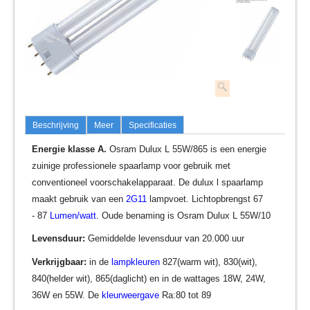
Beschrijving
Meer
Specificaties
Energie klasse A.
Osram Dulux L 55W/865 is een energie
zuinige professionele spaarlamp voor gebruik met
conventioneel voorschakelapparaat. De dulux l spaarlamp
maakt gebruik van een
2G11
lampvoet. Lichtopbrengst 67
- 87
Lumen/watt
. Oude benaming is Osram Dulux L 55W/10
Levensduur:
Gemiddelde levensduur van 20.000 uur
Verkrijgbaar:
in de
lampkleuren
827(warm wit), 830(wit),
840(helder wit), 865(daglicht) en in de wattages 18W, 24W,
36W en 55W. De
kleurweergave
Ra:80 tot 89