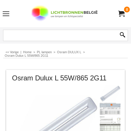
0
<< Vorige
|
Home
>
PL lampen
>
Osram DULUX L
>
Osram Dulux L 55W/865 2G11
Osram Dulux L 55W/865 2G11