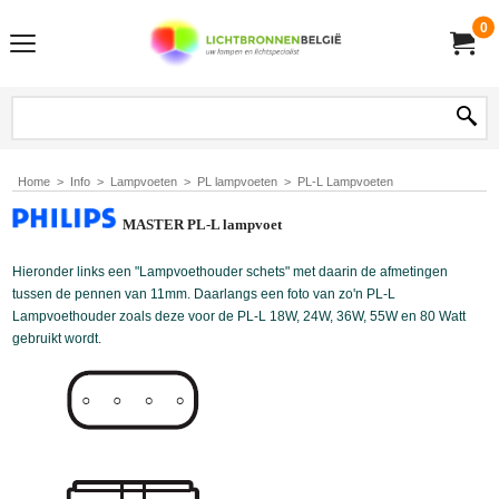
0
Home
>
Info
>
Lampvoeten
>
PL lampvoeten
>
PL-L Lampvoeten
MASTER
PL-L
lampvoet
Hieronder links een "Lampvoethouder schets" met daarin de afmetingen
tussen de pennen van 11mm. Daarlangs een foto van zo'n PL-L
Lampvoethouder zoals deze voor de PL-L 18W, 24W, 36W, 55W en 80 Watt
gebruikt wordt.