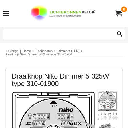
0
<< Vorige
|
Home
>
Toebehoren
>
Dimmers (LED)
>
Draaiknop Niko Dimmer 5-325W type 310-01900
Draaiknop Niko Dimmer 5-325W
type 310-01900