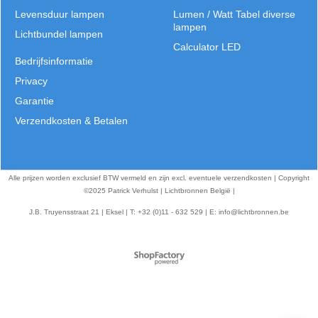
Levensduur lampen
Lumen / Watt Tabel diverse
lampen
Lichtbundel lampen
Calculator LED
Bedrijfsinformatie
Privacy
Garantie
Verzendkosten & Betalen
Alle prijzen worden exclusief BTW vermeld en zijn excl. eventuele verzendkosten | Copyright
©2025 Patrick Verhulst | Lichtbronnen België |
J.B. Truyensstraat 21 | Eksel | T: +32 (0)11 - 632 529 | E:
info@lichtbronnen.be
Webwinkel gemaakt met
ShopFactory webwinkel
software.