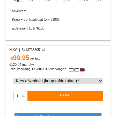
afwerkset:
Knop + centraalplaat 1xx-31003
afdekraam 101-76100
NIKO
5413736305144
99.95
€
ex.btw
€
120.94
incl.btw
Niet voorradig. Levertijd 3-5 werkdagen
Bestel
st