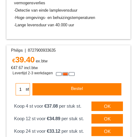
vermogensverlies
-Detectie van einde lamplevensduur
-Hoge omgevings- en behuizingstemperaturen
-Lange levensduur van 40.000 uur
Philips
8727900933635
39.40
€
ex.btw
€
47.67
incl.btw
Levertijd 2-3 werkdagen
Bestel
st
Koop 4 st voor
€37.08
per stuk st.
OK
Koop 12 st voor
€34.89
per stuk st.
OK
Koop 24 st voor
€33.12
per stuk st.
OK