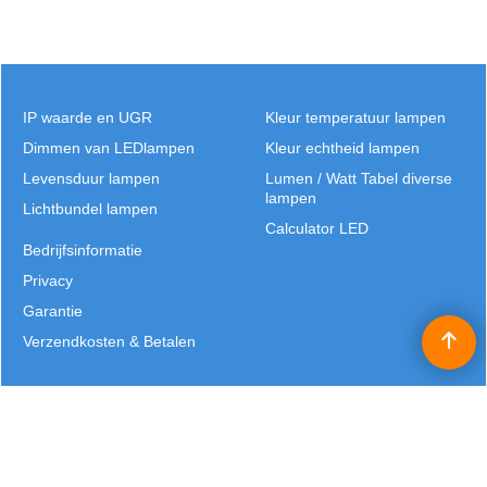
IP waarde en UGR
Kleur temperatuur lampen
Dimmen van LEDlampen
Kleur echtheid lampen
Levensduur lampen
Lumen / Watt Tabel diverse
lampen
Lichtbundel lampen
Calculator LED
Bedrijfsinformatie
Privacy
Garantie
Verzendkosten & Betalen
Alle prijzen worden exclusief BTW vermeld en zijn excl. eventuele verzendkosten | Copyright
©2025 Patrick Verhulst | Lichtbronnen België |
J.B. Truyensstraat 21 | Eksel | T: +32 (0)11 - 632 529 | E:
info@lichtbronnen.be