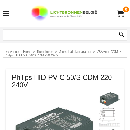
0
<< Vorige
|
Home
>
Toebehoren
>
Voorschakelapparatuur
>
VSA voor CDM
>
Philips HID-PV C 50/S CDM 220-240V
Philips HID-PV C 50/S CDM 220-
240V