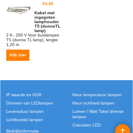
€
4.30
Kabel met
ingegoten
lamphouder
T5 (dunneTL
lamp)
2 A - 250 V Voor buislampen
T5 (dunne TL lamp), lengte:
1,20 m
Klik hier
IP waarde en UGR
Kleur temperatuur lampen
Dimmen van LEDlampen
Kleur echtheid lampen
Levensduur lampen
Lumen / Watt Tabel diverse
lampen
Lichtbundel lampen
Calculator LED
Bedrijfsinformatie