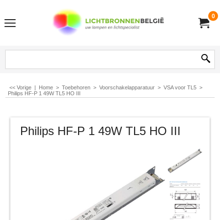
0
<< Vorige
|
Home
>
Toebehoren
>
Voorschakelapparatuur
>
VSA voor TL5
>
Philips HF-P 1 49W TL5 HO III
Philips HF-P 1 49W TL5 HO III