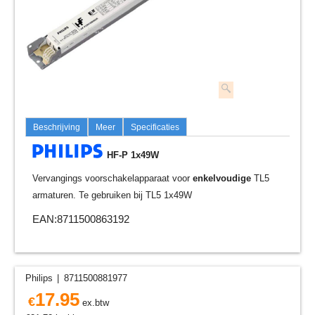
Beschrijving
Meer
Specificaties
HF-P 1x49W
Vervangings voorschakelapparaat voor
enkelvoudige
TL5
armaturen. Te gebruiken bij TL5 1x49W
EAN:8711500863192
Philips
8711500881977
17.95
€
ex.btw