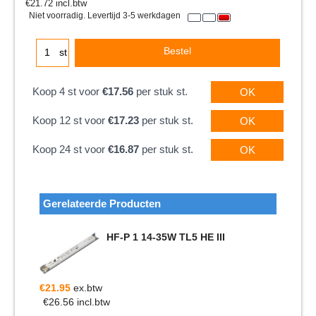
€
21.72
incl.btw
Niet voorradig. Levertijd 3-5 werkdagen
Bestel
st
Koop 4 st voor
€17.56
per stuk st.
OK
Koop 12 st voor
€17.23
per stuk st.
OK
Koop 24 st voor
€16.87
per stuk st.
OK
Gerelateerde Producten
HF-P 1 14-35W TL5 HE III
€
21.95
ex.btw
€
26.56
incl.btw