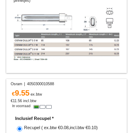
pinnetjes)
Osram
4050300010588
9.55
€
ex.btw
€
11.56
incl.btw
In voorraad
Inclusief Recupel
*
Recupel
( ex.btw
€0.08
,
incl.btw
€0.10
)