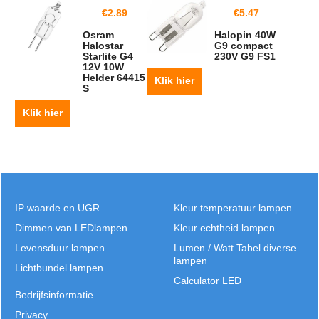
€
2.89
€
5.47
Osram
Halopin 40W
Halostar
G9 compact
Starlite G4
230V G9 FS1
12V 10W
Helder 64415
Klik hier
S
Klik hier
IP waarde en UGR
Kleur temperatuur lampen
Dimmen van LEDlampen
Kleur echtheid lampen
Levensduur lampen
Lumen / Watt Tabel diverse
lampen
Lichtbundel lampen
Calculator LED
Bedrijfsinformatie
Privacy