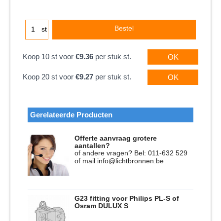
Bestel
st
Koop 10 st voor
€9.36
per stuk st.
OK
Koop 20 st voor
€9.27
per stuk st.
OK
Gerelateerde Producten
Offerte aanvraag grotere
aantallen?
of andere vragen? Bel: 011-632 529
of mail info@lichtbronnen.be
G23 fitting voor Philips PL-S of
Osram DULUX S