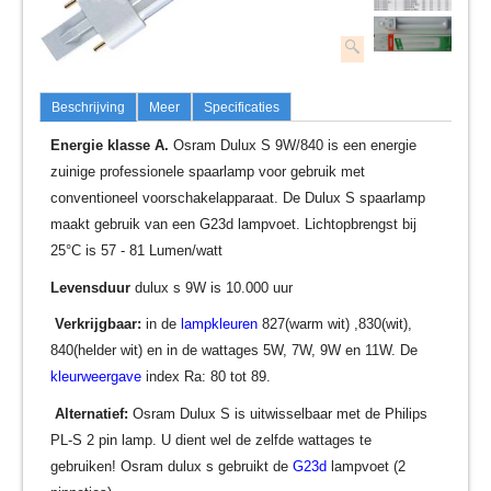
Beschrijving
Meer
Specificaties
Energie klasse A.
Osram Dulux S 9W/840 is een energie
zuinige professionele spaarlamp voor gebruik met
conventioneel voorschakelapparaat. De Dulux S spaarlamp
maakt gebruik van een G23d lampvoet. Lichtopbrengst bij
25°C is 57 - 81 Lumen/watt
Levensduur
dulux s 9W is 10.000 uur
Verkrijgbaar:
in de
lampkleuren
827(warm wit) ,830(wit),
840(helder wit) en in de wattages 5W, 7W, 9W en 11W. De
kleurweergave
index Ra: 80 tot 89.
Alternatief:
Osram Dulux S is uitwisselbaar met de Philips
PL-S 2 pin lamp. U dient wel de zelfde wattages te
gebruiken! Osram dulux s gebruikt de
G23d
lampvoet (2