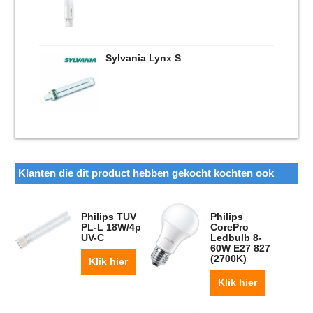
Sylvania Lynx S
Klanten die dit product hebben gekocht kochten ook
Philips TUV
Philips
PL-L 18W/4p
CorePro
UV-C
Ledbulb 8-
60W E27 827
(2700K)
Klik hier
Klik hier