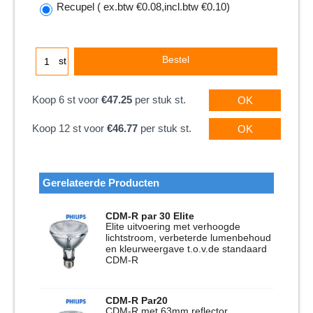
Recupel
( ex.btw
€0.08
,
incl.btw
€0.10
)
Bestel
st
Koop 6 st voor
€47.25
per stuk st.
OK
Koop 12 st voor
€46.77
per stuk st.
OK
Gerelateerde Producten
CDM-R par 30 Elite
Elite uitvoering met verhoogde
lichtstroom, verbeterde lumenbehoud
en kleurweergave t.o.v.de standaard
CDM-R
CDM-R Par20
CDM-R met 63mm reflector