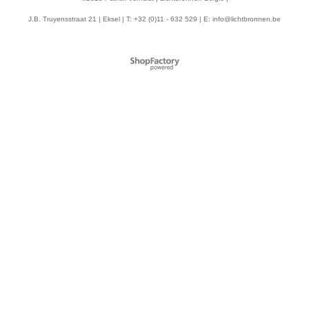
J.B. Truyensstraat 21 | Eksel | T: +32 (0)11 - 632 529 | E:
info@lichtbronnen.be
Webwinkel gemaakt met
ShopFactory webwinkel
software.