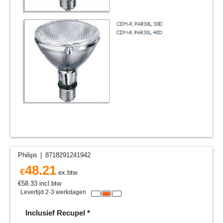
Philips
8718291241942
48.21
€
ex.btw
€
58.33
incl.btw
Levertijd 2-3 werkdagen
Inclusief Recupel
*