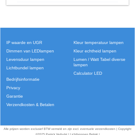
IP waarde en UGR
Kleur temperatuur lampen
Dimmen van LEDlampen
Kleur echtheid lampen
Levensduur lampen
Lumen / Watt Tabel diverse
lampen
Lichtbundel lampen
Calculator LED
Bedrijfsinformatie
Privacy
Garantie
Verzendkosten & Betalen
Alle prijzen worden exclusief BTW vermeld en zijn excl. eventuele verzendkosten | Copyright
©2025 Patrick Verhulst | Lichtbronnen België |