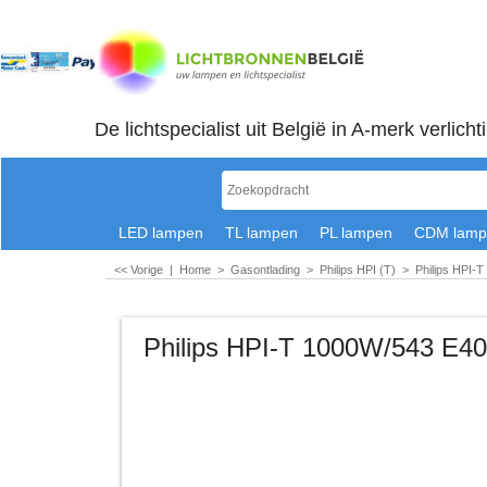
De lichtspecialist uit België in A-merk verlicht
LED lampen
TL lampen
PL lampen
CDM lamp
<< Vorige
|
Home
>
Gasontlading
>
Philips HPI (T)
>
Philips HPI-T
Philips HPI-T 1000W/543 E4