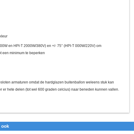
kleur
 1000W en HPI-T 2000W/380V) en +/- 75° (HPI-T 000W/220V) om
ot een minimum te beperken
 gesloten armaturen omdat de hardglazen buitenballon weleens stuk kan
er er hete delen (tot wel 600 graden celcius) naar beneden kunnen vallen.
n ook