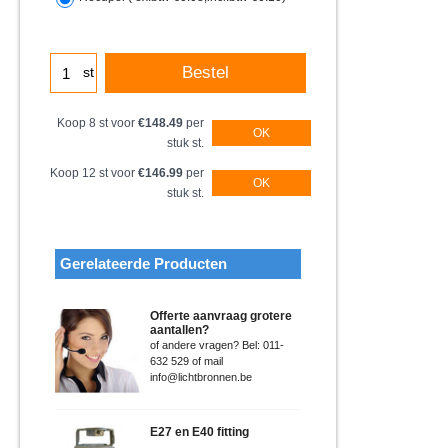
Bestel
st
Koop 8 st voor
€148.49
per
OK
stuk st.
Koop 12 st voor
€146.99
per
OK
stuk st.
Gerelateerde Producten
Offerte aanvraag grotere
aantallen?
of andere vragen? Bel: 011-
632 529 of mail
info@lichtbronnen.be
E27 en E40 fitting