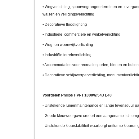
• Wegverlichting, spoorwegrangeerterreinen en -overgan
walserijen veiligingsverlichting
• Decoratieve floodlighting
• Industriële, commerciële en winkelverlichting
• Weg- en woonwijkverlichting
• Industriële terreinverlichting
• Accommodaties voor recreatiesporten, binnen en buiten
• Decoratieve schijnwerperverlichting, monumentverlichti
Voordelen Philips HPI-T 1000W/543 E40
- Uitstekende lumenmaintenance en lange levensduur ga
- Goede kleurweergave creëert een aangename lichtomge
- Uitstekende kleurstabiliteit waarborgt uniforme kleur