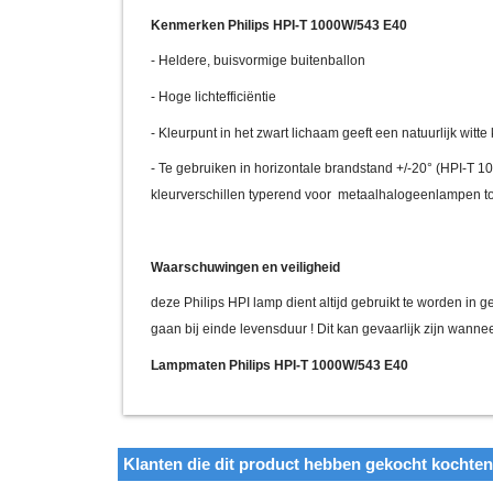
Kenmerken Philips HPI-T 1000W/543 E40
- Heldere, buisvormige buitenballon
- Hoge lichtefficiëntie
- Kleurpunt in het zwart lichaam geeft een natuurlijk witte 
- Te gebruiken in horizontale brandstand +/-20° (HPI-T
kleurverschillen typerend voor metaalhalogeenlampen t
Waarschuwingen en veiligheid
deze Philips HPI lamp dient altijd gebruikt te worden in
gaan bij einde levensduur ! Dit kan gevaarlijk zijn wanne
Lampmaten Philips HPI-T 1000W/543 E40
Klanten die dit product hebben gekocht kochte