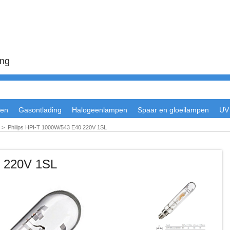
ing
en
Gasontlading
Halogeenlampen
Spaar en gloeilampen
UV
>
Philips HPI-T 1000W/543 E40 220V 1SL
0 220V 1SL