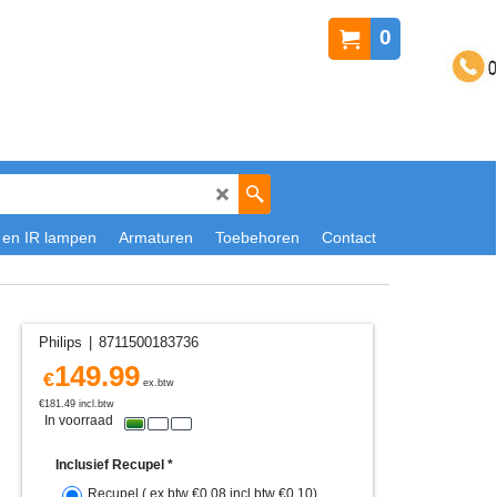
0
 en IR lampen
Armaturen
Toebehoren
Contact
Philips
8711500183736
149.99
€
ex.btw
€
181.49
incl.btw
In voorraad
Inclusief Recupel
*
Recupel
( ex.btw
€0.08
,
incl.btw
€0.10
)