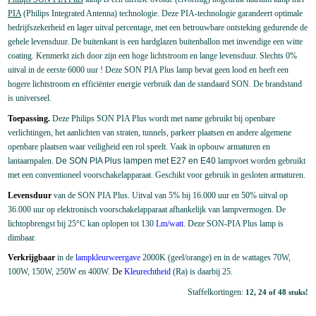
PIA
(Philips Integrated Antenna) technologie. Deze PIA-technologie garandeert optimale
bedrijfszekerheid en lager uitval percentage, met een betrouwbare ontsteking gedurende de
gehele levensduur. De buitenkant is een hardglazen buitenballon met inwendige een witte
coating.
Kenmerkt zich door zijn een hoge lichtstroom en lange levensduur. Slechts 0%
uitval in de eerste 6000 uur ! Deze SON PIA Plus lamp bevat geen lood en heeft een
hogere lichtstroom en efficiënter energie verbruik dan de standaard SON. De brandstand
is universeel.
Toepassing.
Deze Philips SON PIA Plus wordt met name gebruikt bij openbare
verlichtingen,
het aanlichten van straten, tunnels, parkeer plaatsen en andere algemene
openbare plaatsen waar veiligheid een rol speelt. Vaak in opbouw armaturen en
lantaarnpalen.
De SON PIA Plus lampen met E27 en E40
lampvoet worden gebruikt
met een conventioneel voorschakelapparaat. Geschikt voor gebruik in gesloten armaturen.
Levensduur
van de SON PIA Plus. Uitval van 5% bij 16.000
uur en 50% uitval op
36.000 uur op elektronisch voorschakelapparaat afhankelijk van lampvermogen. De
lichtopbrengst bij 25°C kan oplopen tot 130
Lm/watt
.
Deze SON-PIA Plus lamp is
dimbaar.
Verkrijgbaar
in de
lampkleurweergave
2000K (geel/orange) en in de wattages 70W,
100W, 150W, 250W en 400W.
De
Kleurechtheid
(Ra) is daarbij 25.
Staffelkortingen
:
12, 24 of 48 stuks!