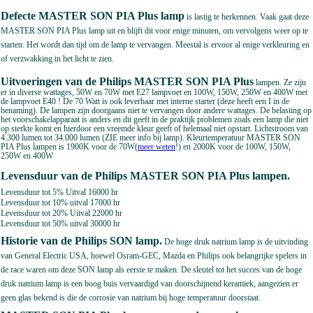
Vervangen van Philips MASTER SON PIA Plus
lichtbron
met E27 &
E40 lampvoet. Maak het armatuur spanningsvrij. Laat de lamp afkoelen (kan wel 350 Graden
Celsius worden !) mocht deze nog gebrand hebben, dit kan 10 minuten zijn gezien de hoge
temperaturen van de lamp. Hierna kunt u met een rustige draaibeweging linksom de lamp
losdraaien. Plaatsen van de lamp rechtsom indraaien tot er enige weerstand is. Spanningsloos
maken van het armatuur is zeker aan te bevelen gezien de hoge ontsteekspanning maar is vaak
ook noodzakelijk om de lamp te laten branden.
Defecte MASTER SON PIA Plus lamp
is lastig te herkennen. Vaak gaat deze
MASTER SON PIA Plus lamp uit en blijft dit voor enige minuten, om vervolgens weer op te
starten. Het wordt dan tijd om de lamp te vervangen. Meestal is ervoor al enige verkleuring en
of verzwakking in het licht te zien.
Uitvoeringen van de Philips MASTER SON PIA Plus
lampen. Ze zijn
er in diverse wattages, 50W en 70W met E27 lampvoet en 100W, 150W, 250W en 400W met
de
lampvoet E40 ! De 70 Watt is ook leverbaar met interne starter (deze heeft een I in de
benaming). De lampen zijn doorgaans niet te vervangen door andere wattages. De belasting op
het voorschakelapparaat is anders en dit geeft in de praktijk problemen zoals een lamp die niet
op sterkte komt en hierdoor een vreemde kleur geeft of helemaal niet opstart. Lichtstroom van
4.300 lumen tot 34.000 lumen (ZIE meer info bij lamp).
Kleurtemperatuur MASTER SON
PIA Plus lampen is 1900K voor de 70W(
meer weten
!) en 2000K voor de 100W, 150W,
250W en 400W
Levensduur van de Philips MASTER SON PIA Plus lampen.
Levensduur tot 5% Uitval 16000 hr
Levensduur tot 10% uitval 17000 hr
Levensduur tot 20% Uitval 22000 hr