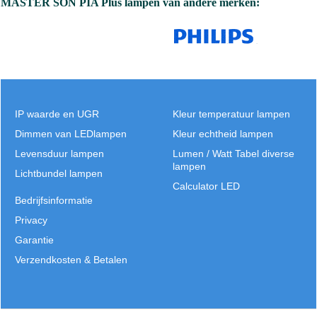
Levensduur tot 50% uitval 30000 hr
Historie van de Philips SON lamp.
De hoge druk natrium lamp is de uitvinding
van General Electric USA, hoewel Osram-GEC, Mazda en Philips ook belangrijke spelers in
de race waren om deze SON lamp als eerste te maken. De sleutel tot het succes van de hoge
druk natrium lamp is een boog buis vervaardigd van doorschijnend keramiek, aangezien er
geen glas bekend is die de corrosie van natrium bij hoge temperatuur doorstaat.
MASTER SON PIA Plus lampen van andere merken:
Lamp MASTER SON PIA
IP waarde en UGR
Kleur temperatuur lampen
Dimmen van LEDlampen
Kleur echtheid lampen
Levensduur lampen
Lumen / Watt Tabel diverse
lampen
Lichtbundel lampen
Calculator LED
Bedrijfsinformatie