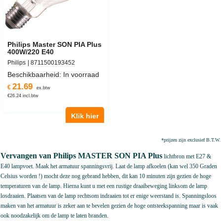
Philips Master SON PIA Plus
400W/220 E40
Philips
8711500193452
Beschikbaarheid
: In voorraad
21.69
€
ex.btw
€
26.24
incl.btw
Klik hier
*prijzen zijn exclusief B.T.W.