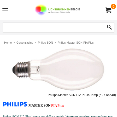
0
Home
>
Gasontlading
>
Philips SON
>
Philips Master SON PIA Plus
Philips Master SON PIA PLUS lamp (e27 of e40)
MASTER SON
PIA Plus
Philips SON PIA Plus
lamp is een diffuse ovoïde (eivormig) hogedruk natrium lamp met