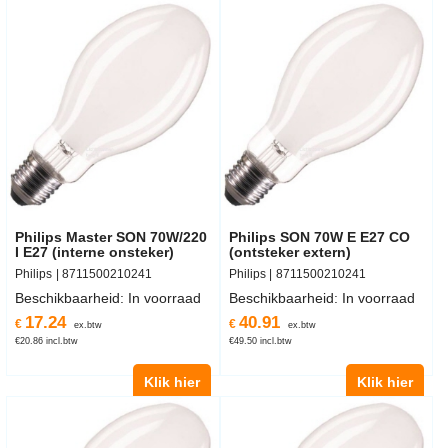
Philips Master SON 70W/220
Philips SON 70W E E27 CO
I E27 (interne onsteker)
(ontsteker extern)
Philips
8711500210241
Philips
8711500210241
Beschikbaarheid
: In voorraad
Beschikbaarheid
: In voorraad
17.24
40.91
€
€
ex.btw
ex.btw
€
20.86
incl.btw
€
49.50
incl.btw
Klik hier
Klik hier