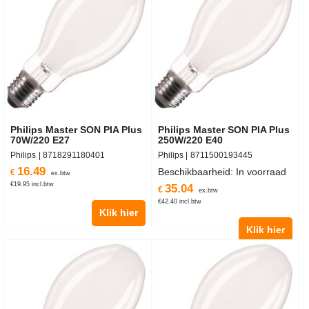
Philips Master SON PIA Plus
Philips Master SON PIA Plus
70W/220 E27
250W/220 E40
Philips
8711500193445
Beschikbaarheid
: In voorraad
Philips
8718291180401
16.49
35.04
€
€
ex.btw
ex.btw
€
19.95
incl.btw
€
42.40
incl.btw
Klik hier
Klik hier