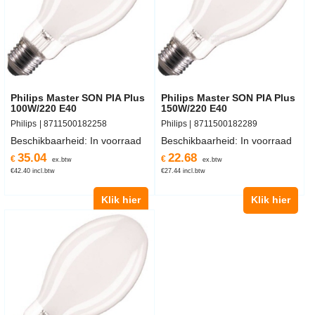
Philips Master SON PIA Plus
Philips Master SON PIA Plus
100W/220 E40
150W/220 E40
Philips
8711500182258
Philips
8711500182289
Beschikbaarheid
: In voorraad
Beschikbaarheid
: In voorraad
35.04
22.68
€
€
ex.btw
ex.btw
€
42.40
incl.btw
€
27.44
incl.btw
Klik hier
Klik hier