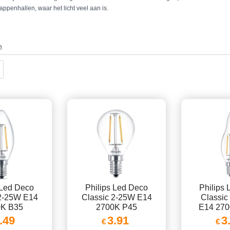
appenhallen, waar het licht veel aan is.
n
 Led Deco
Philips Led Deco
Philips
 2-25W E14
Classic 2-25W E14
Classic
0K B35
2700K P45
E14 27
.49
3.91
3
€
€