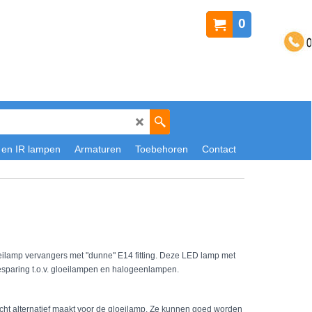
0
 en IR lampen
Armaturen
Toebehoren
Contact
eilamp vervangers met "dunne" E14 fitting. Deze LED lamp met
esparing t.o.v. gloeilampen en halogeenlampen.
n echt alternatief maakt voor de gloeilamp. Ze kunnen goed worden