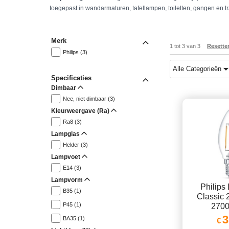
toegepast in wandarmaturen, tafellampen, toiletten, gangen en tr
Merk
1
tot
3
van
3
Resette
Philips (3)
Alle Categorieën
Specificaties
Dimbaar
Nee, niet dimbaar (3)
Kleurweergave (Ra)
Ra8 (3)
Lampglas
Helder (3)
Lampvoet
E14 (3)
Lampvorm
Philips
B35 (1)
Classic
270
P45 (1)
3
BA35 (1)
€