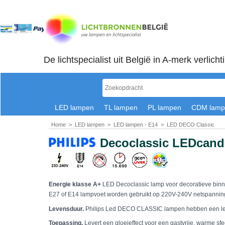
De lichtspecialist uit België in A-merk verlicht
LED lampen
TL lampen
PL lampen
CDM lamp
Home
>
LED lampen
>
LED lampen - E14
>
LED DECO Classic
Decoclassic LEDcand
Energie klasse A+
LED Decoclassic lamp voor decoratieve bin
E27 of E14 lampvoet worden gebruikt op 220V-240V netspanning.
Levensduur.
Philips Led DECO CLASSIC lampen hebben een le
Toepassing.
Levert een gloeieffect voor een gastvrije, warme sfe