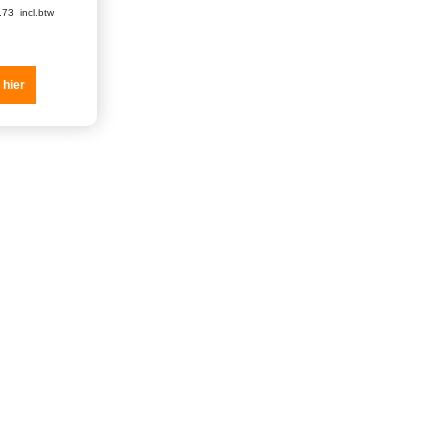
.73
incl.btw
 hier