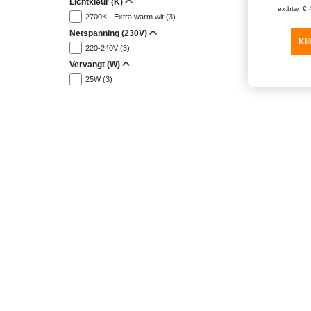
Lichtkleur (K)
ex.btw
€
2700K - Extra warm wit (3)
Netspanning (230V)
Kli
220-240V (3)
Vervangt (W)
25W (3)