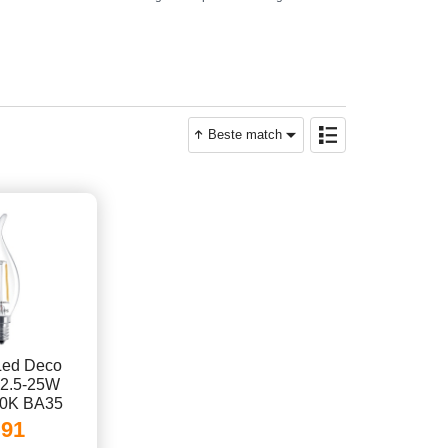
Beste match
 Led Deco
 2.5-25W
00K BA35
.91