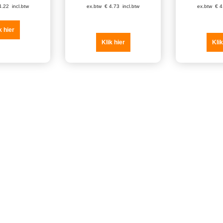
4.22
incl.btw
ex.btw
€
4.73
incl.btw
ex.btw
€
4
k hier
Klik hier
Klik