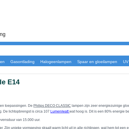
ing
en
Gasontlading
Halogeenlampen
Spaar en gloeilampen
UV
le E14
nen toepassingen. De
Philips DECO CLASSIC
lampen zijn zeer energiezuinige glo
 De lichtopbrengst is circa 107
Lumen/watt
wat hoog is. Dit is een 80% energie b
vensduur van 15.000 uur.
er. Zijn unieke vormgeving straalt warm licht uit in alle richtingen, wat hem tot ee