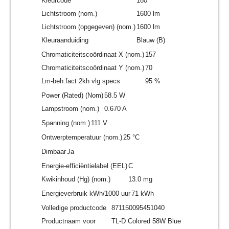
Kleurcode
180
Lichtstroom (nom.)
1600 lm
Lichtstroom (opgegeven) (nom.)
1600 lm
Kleuraanduiding
Blauw (B)
Chromaticiteitscoördinaat X (nom.)
157
Chromaticiteitscoördinaat Y (nom.)
70
Lm-beh.fact 2kh vlg specs
95 %
Power (Rated) (Nom)
58.5 W
Lampstroom (nom.)
0.670 A
Spanning (nom.)
111 V
Ontwerptemperatuur (nom.)
25 °C
Dimbaar
Ja
Energie-efficiëntielabel (EEL)
C
Kwikinhoud (Hg) (nom.)
13.0 mg
Energieverbruik kWh/1000 uur
71 kWh
Volledige productcode
871150095451040
Productnaam voor
TL-D Colored 58W Blue