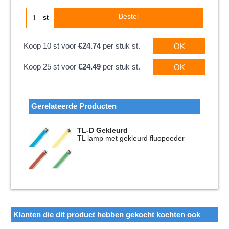
Bestel
st
Koop 10 st voor
€24.74
per stuk st.
OK
Koop 25 st voor
€24.49
per stuk st.
OK
Gerelateerde Producten
TL-D Gekleurd
TL lamp met gekleurd fluopoeder
Klanten die dit product hebben gekocht kochten ook