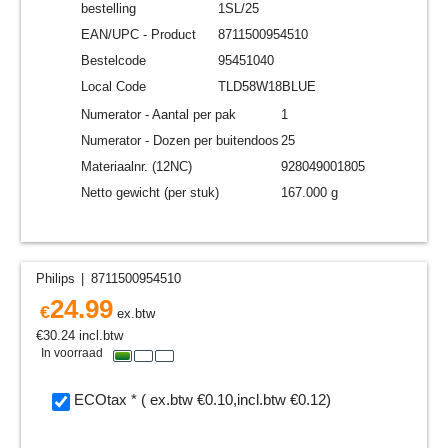
bestelling
1SL/25
EAN/UPC - Product
8711500954510
Bestelcode
95451040
Local Code
TLD58W18BLUE
Numerator - Aantal per pak
1
Numerator - Dozen per buitendoos
25
Materiaalnr. (12NC)
928049001805
Netto gewicht (per stuk)
167.000 g
Philips
8711500954510
24.99
€
ex.btw
€
30.24
incl.btw
In voorraad
ECOtax
*
( ex.btw
€0.10
,
incl.btw
€0.12
)