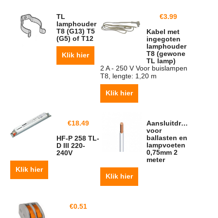
TL
€
3.99
lamphouder
T8 (G13) T5
Kabel met
(G5) of T12
ingegoten
lamphouder
T8 (gewone
Klik hier
TL lamp)
2 A - 250 V Voor buislampen
T8, lengte: 1,20 m
Klik hier
€
18.49
Aansluitdraad
voor
ballasten en
HF-P 258 TL-
lampvoeten
D III 220-
0,75mm 2
240V
meter
Klik hier
Klik hier
€
0.51