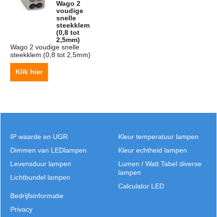
Wago 2
voudige
snelle
steekklem
(0,8 tot
2,5mm)
Wago 2 voudige snelle
steekklem (0,8 tot 2,5mm)
Klik hier
IP waarde en UGR
Kleur temperatuur lampen
Dimmen van LEDlampen
Kleur echtheid lampen
Levensduur lampen
Lumen / Watt Tabel diverse
lampen
Lichtbundel lampen
Calculator LED
Bedrijfsinformatie
Privacy