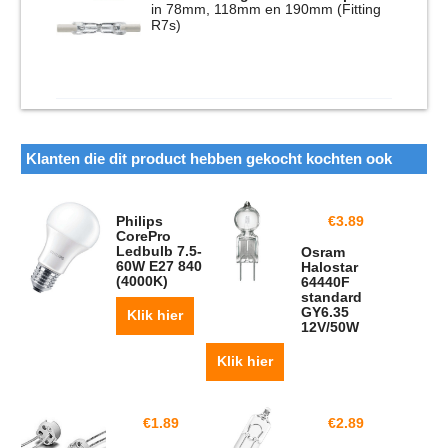
in 78mm, 118mm en 190mm (Fitting
R7s)
Klanten die dit product hebben gekocht kochten ook
Philips
€
3.89
CorePro
Ledbulb 7.5-
Osram
60W E27 840
Halostar
(4000K)
64440F
standard
GY6.35
Klik hier
12V/50W
Klik hier
€
1.89
€
2.89