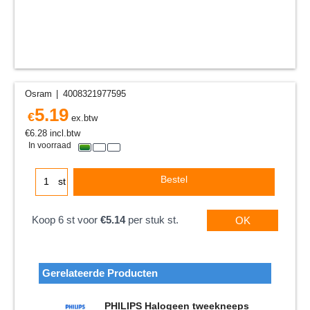
Osram
4008321977595
5.19
€
ex.btw
€
6.28
incl.btw
In voorraad
Bestel
st
Koop 6 st voor
€5.14
per stuk st.
OK
Gerelateerde Producten
PHILIPS Halogeen tweekneeps