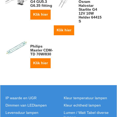
G4 GU5.3
Osram
G6.35 fitting
Halostar
Starlite G4
12V 10W
Klik hier
Helder 64415
S
Klik hier
Philips
Master CDM-
TD 70W/830
Klik hier
IP waarde en UGR
Kleur temperatuur lampen
Dimmen van LEDlampen
Kleur echtheid lampen
Levensduur lampen
Lumen / Watt Tabel diverse