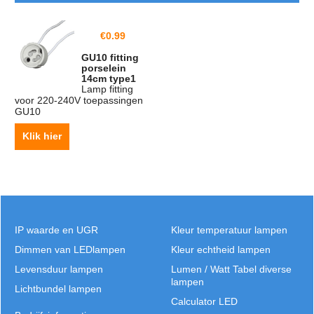
€
0.99
GU10 fitting
porselein
14cm type1
Lamp fitting
voor 220-240V toepassingen
GU10
Klik hier
IP waarde en UGR
Kleur temperatuur lampen
Dimmen van LEDlampen
Kleur echtheid lampen
Levensduur lampen
Lumen / Watt Tabel diverse
lampen
Lichtbundel lampen
Calculator LED