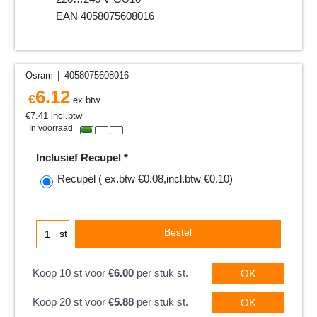
EAN 4058075608016
Osram
4058075608016
6.12
€
ex.btw
€
7.41
incl.btw
In voorraad
Inclusief Recupel
*
Recupel
( ex.btw
€0.08
,
incl.btw
€0.10
)
Bestel
st
Koop 10 st voor
€6.00
per stuk st.
OK
Koop 20 st voor
€5.88
per stuk st.
OK