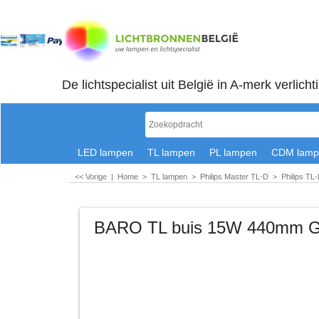
De lichtspecialist uit België in A-merk verlicht
LED lampen
TL lampen
PL lampen
CDM lamp
<< Vorige
|
Home
>
TL lampen
>
Philips Master TL-D
>
Philips TL
BARO TL buis 15W 440mm G13