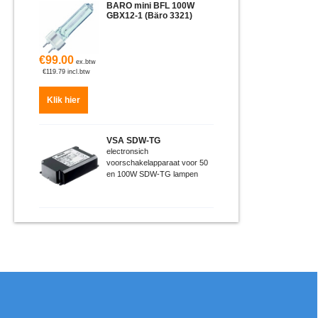
BARO mini BFL 100W
GBX12-1 (Bäro 3321)
€
99.00
ex.btw
€
119.79
incl.btw
Klik hier
VSA SDW-TG
electronsich
voorschakelapparaat voor 50
en 100W SDW-TG lampen