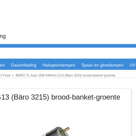
ing
en
Gasontlading
Halogeenlampen
Spaar en gloeilampen
UV
-D Food
>
BARO TL buis 15W 440mm G13 (Bäro 3215) brood-banket-groente
 (Bäro 3215) brood-banket-groente