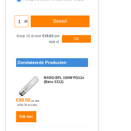
Bestel
st
Koop 10 st voor
€19.63
per
OK
stuk st.
Gerelateerde Producten
BARO BFL 100W PG12x
(Bäro 3312)
€
99.00
ex.btw
€
119.79
incl.btw
Klik hier