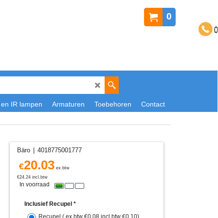
0
 en IR lampen
Armaturen
Toebehoren
Contact
Bäro
4018775001777
20.03
€
ex.btw
€
24.24
incl.btw
In voorraad
Inclusief Recupel
*
Recupel
( ex.btw
€0.08
,
incl.btw
€0.10
)