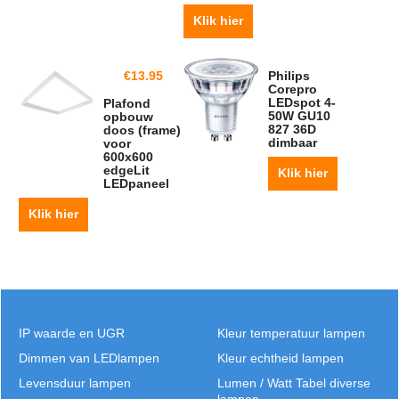
Klik hier
€
13.95
Philips
Corepro
LEDspot 4-
Plafond
50W GU10
opbouw
827 36D
doos (frame)
dimbaar
voor
600x600
edgeLit
Klik hier
LEDpaneel
Klik hier
IP waarde en UGR
Kleur temperatuur lampen
Dimmen van LEDlampen
Kleur echtheid lampen
Levensduur lampen
Lumen / Watt Tabel diverse