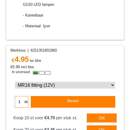
GU10 LED lampen
- Kantelbaar
- Materiaal: Ijzer
Merkloos
4251351801860
4.95
€
ex.btw
€
5.99
incl.btw
In voorraad
Bestel
st
Koop 10 st voor
€4.70
per stuk st.
OK
Koop 20 st voor
€4.46
per stuk st.
OK