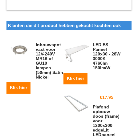
Klanten die dit product hebben gekocht kochten ook
Inbouwspot
LED ES
vast voor
Paneel
12V-240V
120x30 - 28W
MR16 of
3000K
GU10
4760lm
lampen
150lm/W
(50mm) Satin
Nickel
Klik hier
Klik hier
€
17.95
Plafond
opbouw
doos (frame)
voor
1200x300
edgeLit
LEDpaneel