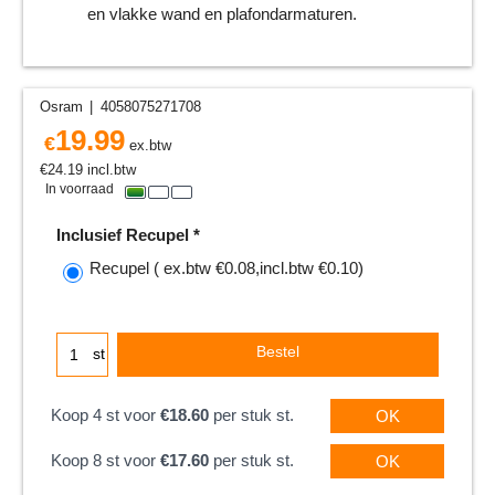
en vlakke wand en plafondarmaturen.
Osram
4058075271708
19.99
€
ex.btw
€
24.19
incl.btw
In voorraad
Inclusief Recupel
*
Recupel
( ex.btw
€0.08
,
incl.btw
€0.10
)
Bestel
st
Koop 4 st voor
€18.60
per stuk st.
OK
Koop 8 st voor
€17.60
per stuk st.
OK