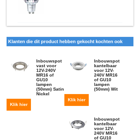
Klanten die dit product hebben gekocht kochten ook
Inbouwspot
Inbouwspot
vast voor
kantelbaar
12V-240V
voor 12V-
MR16 of
240V MR16
GU10
of GU10
lampen
lampen
(50mm) Satin
(50mm) Wit
Nickel
Klik hier
Klik hier
Inbouwspot
kantelbaar
voor 12V-
240V MR16
of GU10