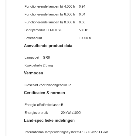
Functionerende lampen bij 4.000 h
0,94
Functionerende lampen bij 6.000 h
0,84
Functionerende lampen bij 8.000 h
0,68
Bedrijfsmodus LLMF/LSF
50 Hz
Levensduur
10000 h
Aanvullende product data
Lampvoet
GR8
Kwikgehalte
2,5 mg
Vermogen
Geschikt voor binnengebruik
Ja
Certificaten & normen
Energie-efficiëntieklasse
B
Energieverbruik
20 kWh/1000h
Land-specifieke indelingen
Internationaal lampcoderingssysteem
FSS-16/827-I-GR8