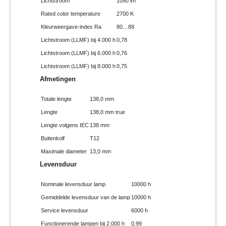
Lichtstroom
1050 lm
Rated color temperature
2700 K
Kleurweergave-index Ra
80…89
Lichtstroom (LLMF) bij 4.000 h
0,78
Lichtstroom (LLMF) bij 6.000 h
0,76
Lichtstroom (LLMF) bij 8.000 h
0,75
Afmetingen
Totale lengte
138,0 mm
Lengte
138,0 mm true
Lengte volgens IEC
138 mm
Buitenkolf
T12
Maximale diameter
13,0 mm
Levensduur
Nominale levensduur lamp
10000 h
Gemiddelde levensduur van de lamp
10000 h
Service levensduur
6000 h
Functionerende lampen bij 2.000 h
0,99