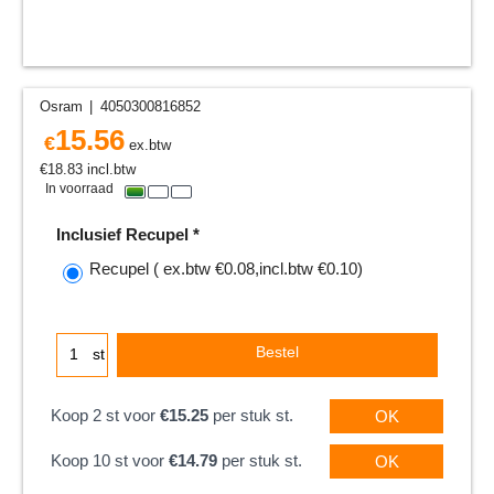
Osram
4050300816852
15.56
€
ex.btw
€
18.83
incl.btw
In voorraad
Inclusief Recupel
*
Recupel
( ex.btw
€0.08
,
incl.btw
€0.10
)
Bestel
st
Koop 2 st voor
€15.25
per stuk st.
OK
Koop 10 st voor
€14.79
per stuk st.
OK