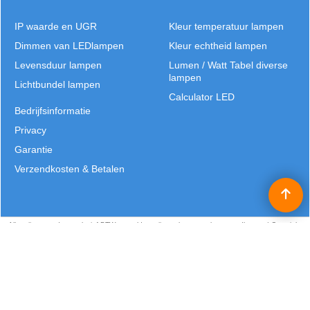
IP waarde en UGR
Kleur temperatuur lampen
Dimmen van LEDlampen
Kleur echtheid lampen
Levensduur lampen
Lumen / Watt Tabel diverse
lampen
Lichtbundel lampen
Calculator LED
Bedrijfsinformatie
Privacy
Garantie
Verzendkosten & Betalen
Alle prijzen worden exclusief BTW vermeld en zijn excl. eventuele verzendkosten | Copyright
©2025 Patrick Verhulst | Lichtbronnen België |
J.B. Truyensstraat 21 | Eksel | T: +32 (0)11 - 632 529 | E:
info@lichtbronnen.be
Webwinkel gemaakt met