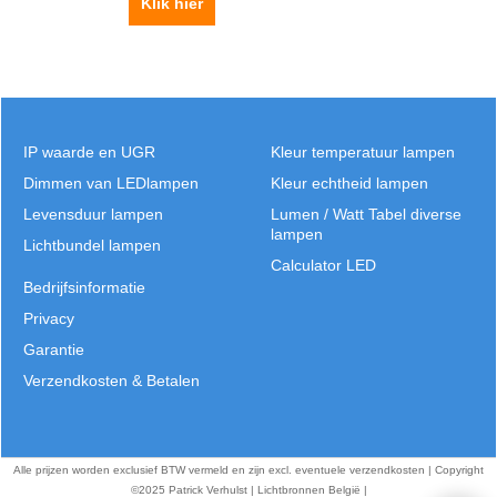
Klik hier
IP waarde en UGR
Kleur temperatuur lampen
Dimmen van LEDlampen
Kleur echtheid lampen
Levensduur lampen
Lumen / Watt Tabel diverse
lampen
Lichtbundel lampen
Calculator LED
Bedrijfsinformatie
Privacy
Garantie
Verzendkosten & Betalen
Alle prijzen worden exclusief BTW vermeld en zijn excl. eventuele verzendkosten | Copyright
©2025 Patrick Verhulst | Lichtbronnen België |