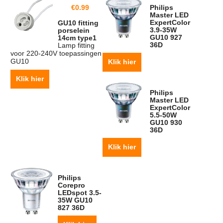
€
0.99
Philips
Master LED
ExpertColor
GU10 fitting
3.9-35W
porselein
GU10 927
14cm type1
36D
Lamp fitting
voor 220-240V toepassingen
GU10
Klik hier
Klik hier
Philips
Master LED
ExpertColor
5.5-50W
GU10 930
36D
Klik hier
Philips
Corepro
LEDspot 3.5-
35W GU10
827 36D