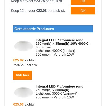
Koop 4 st voor
€23.78
per stuk st.
OK
Koop 12 st voor
€22.03
per stuk st.
OK
Gerelateerde Producten
Integral LED Plafonniere rond
250mm(b) x 85mm(h) 10W 4000K -
800lumen
Lichtkleur: 4000K (koelwit) -
800lumen - Verbruik 10W
€
25.02
ex.btw
€
30.27
incl.btw
Klik hier
Integral LED Plafonniere rond
250mm(b) x 85mm(h)
Lichtkleur: 3000K (warmwit) -
700lumen - Verbruik 10W
€
25.03
ex.btw