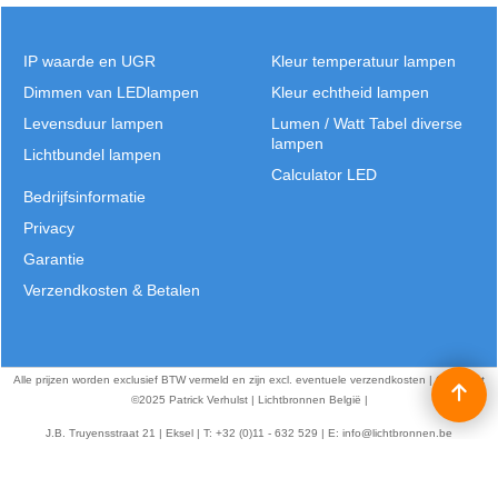
IP waarde en UGR
Kleur temperatuur lampen
Dimmen van LEDlampen
Kleur echtheid lampen
Levensduur lampen
Lumen / Watt Tabel diverse
lampen
Lichtbundel lampen
Calculator LED
Bedrijfsinformatie
Privacy
Garantie
Verzendkosten & Betalen
Alle prijzen worden exclusief BTW vermeld en zijn excl. eventuele verzendkosten | Copyright
©2025 Patrick Verhulst | Lichtbronnen België |
J.B. Truyensstraat 21 | Eksel | T: +32 (0)11 - 632 529 | E:
info@lichtbronnen.be