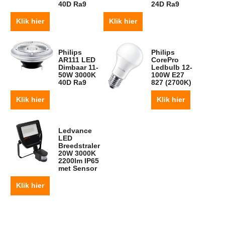
40D Ra9
24D Ra9
Klik hier
Klik hier
Philips
Philips
AR111 LED
CorePro
Dimbaar 11-
Ledbulb 12-
50W 3000K
100W E27
40D Ra9
827 (2700K)
Klik hier
Klik hier
Ledvance
LED
Breedstraler
20W 3000K
2200lm IP65
met Sensor
Klik hier