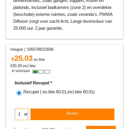
binnenruimtes, zoals gangen, trappen, muren en
plafonds, inclusief badkamers (zone 2) en overdekte
(beschutte) externe ruimtes, zoals veranda's. PMMA
Diffuser zorgt voor zacht licht. Lange levensduur van
25.000 uur. 2 jaar garantie.
Integral
5055788223696
25.03
€
ex.btw
€
30.29
incl.btw
In voorraad
Inclusief Recupel
*
Recupel
( ex.btw
€0.01
,
incl.btw
€0.01
)
Bestel
st