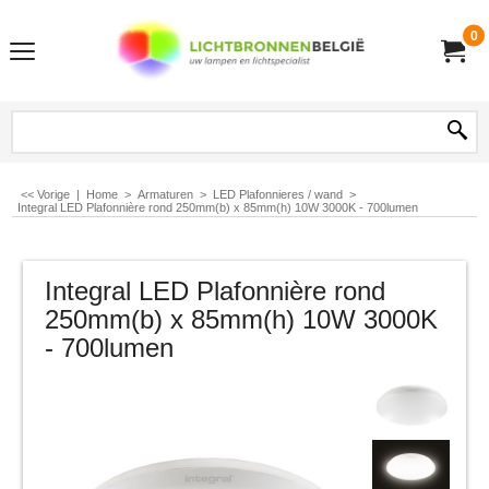
0
<< Vorige
|
Home
>
Armaturen
>
LED Plafonnieres / wand
>
Integral LED Plafonnière rond 250mm(b) x 85mm(h) 10W 3000K - 700lumen
Integral LED Plafonnière rond
250mm(b) x 85mm(h) 10W 3000K
- 700lumen