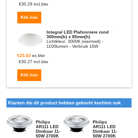
€
30.29
incl.btw
Klik hier
Integral LED Plafonniere rond
300mm(b) x 85mm(h)
Lichtkleur: 3000K (warmwit) -
1100lumen - Verbruik 16W
€
25.02
ex.btw
€
30.27
incl.btw
Klik hier
Klanten die dit product hebben gekocht kochten ook
Philips
Philips
AR111 LED
AR111 LED
Dimbaar 11-
Dimbaar 11-
50W 2700K
50W 2700K