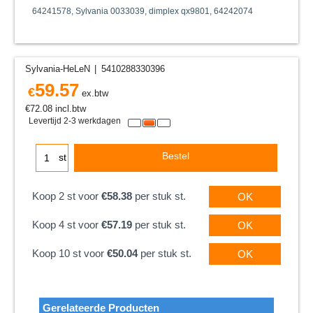
64241578, Sylvania 0033039, dimplex qx9801, 64242074
Sylvania-HeLeN
5410288330396
59.57
€
ex.btw
€
72.08
incl.btw
Levertijd 2-3 werkdagen
Bestel
st
Koop 2 st voor
€58.38
per stuk st.
OK
Koop 4 st voor
€57.19
per stuk st.
OK
Koop 10 st voor
€50.04
per stuk st.
OK
Gerelateerde Producten