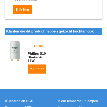
Klik hier
Klanten die dit product hebben gekocht kochten ook
€
1.00
Philips S10
Starter 4-
65W
Klik hier
IP waarde en UGR
Kleur temperatuur lampen