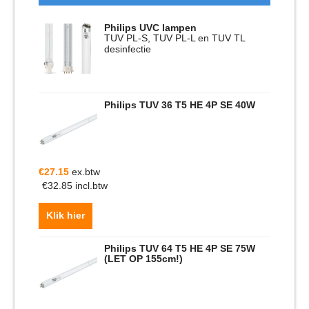
Philips UVC lampen
TUV PL-S, TUV PL-L en TUV TL
desinfectie
Philips TUV 36 T5 HE 4P SE 40W
€
27.15
ex.btw
€
32.85
incl.btw
Klik hier
Philips TUV 64 T5 HE 4P SE 75W
(LET OP 155cm!)