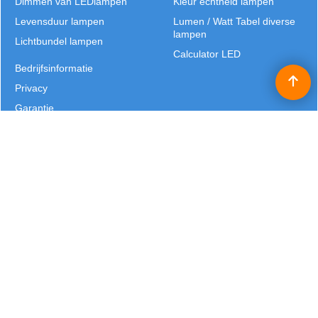
Dimmen van LEDlampen
Kleur echtheid lampen
Levensduur lampen
Lumen / Watt Tabel diverse
lampen
Lichtbundel lampen
Calculator LED
Bedrijfsinformatie
Privacy
Garantie
Verzendkosten & Betalen
Alle prijzen worden exclusief BTW vermeld en zijn excl. eventuele verzendkosten | Copyright
©2025 Patrick Verhulst | Lichtbronnen België |
J.B. Truyensstraat 21 | Eksel | T: +32 (0)11 - 632 529 | E:
info@lichtbronnen.be
Webwinkel gemaakt met
ShopFactory webwinkel
software.