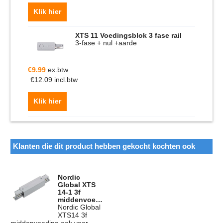
Klik hier
XTS 11 Voedingsblok 3 fase rail
3-fase + nul +aarde
€
9.99
ex.btw
€
12.09
incl.btw
Klik hier
Klanten die dit product hebben gekocht kochten ook
Nordic
Global XTS
14-1 3f
middenvoeding
Nordic Global
XTS14 3f