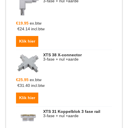
3-fase + nul +aarde
€
19.95
ex.btw
€
24.14
incl.btw
Klik hier
XTS 38 X-connector
3-fase + nul +aarde
€
25.95
ex.btw
€
31.40
incl.btw
Klik hier
XTS 31 Koppelblok 3 fase rail
3-fase + nul +aarde