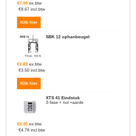
€
7.99
ex.btw
€
9.67
incl.btw
Klik hier
SBK 12 ophanbeugel
€
2.89
ex.btw
€
3.50
incl.btw
Klik hier
XTS 41 Eindstuk
3-fase + nul +aarde
€
3.95
ex.btw
€
4.78
incl.btw