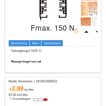
Beschrijving
Meer
Specificaties
Ophangbeugel SKB 12
Montage beugel voor rail
Nordic Aluminium
6410014500511
2.89
€
ex.btw
€
3.50
incl.btw
7-14 werkdagen