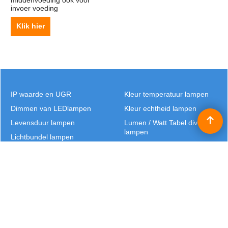
middenvoeding ook voor
invoer voeding
Klik hier
IP waarde en UGR
Kleur temperatuur lampen
Dimmen van LEDlampen
Kleur echtheid lampen
Levensduur lampen
Lumen / Watt Tabel diverse
lampen
Lichtbundel lampen
Calculator LED
Bedrijfsinformatie
Privacy
Garantie
Verzendkosten & Betalen