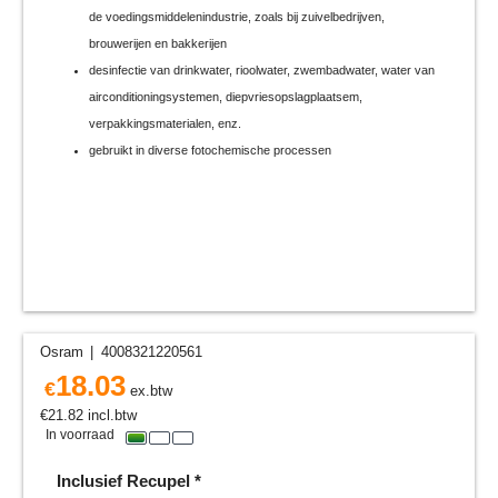
de voedingsmiddelenindustrie, zoals bij zuivelbedrijven,
brouwerijen en bakkerijen
desinfectie van drinkwater, rioolwater, zwembadwater, water van
airconditioningsystemen, diepvriesopslagplaatsem,
verpakkingsmaterialen, enz.
gebruikt in diverse fotochemische processen
Osram
4008321220561
18.03
€
ex.btw
€
21.82
incl.btw
In voorraad
Inclusief Recupel
*