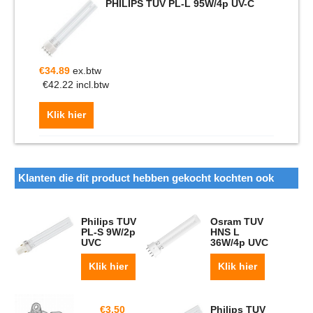
PHILIPS TUV PL-L 95W/4p UV-C
€
34.89
ex.btw
€
42.22
incl.btw
Klik hier
Klanten die dit product hebben gekocht kochten ook
Philips TUV
Osram TUV
PL-S 9W/2p
HNS L
UVC
36W/4p UVC
Klik hier
Klik hier
€
3.50
Philips TUV