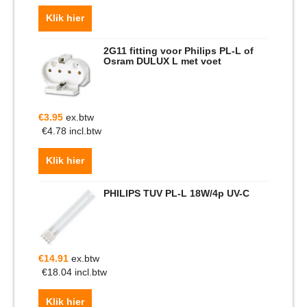
Klik hier
2G11 fitting voor Philips PL-L of
Osram DULUX L met voet
€
3.95
ex.btw
€
4.78
incl.btw
Klik hier
PHILIPS TUV PL-L 18W/4p UV-C
€
14.91
ex.btw
€
18.04
incl.btw
Klik hier