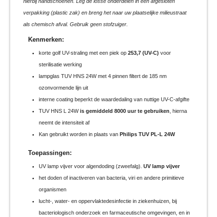
hierbij handschoenen. Leg de losse onderdelen in een afgesloten
verpakking (plastic zak) en breng het naar uw plaatselijke milieustraat
als chemisch afval. Gebruik geen stofzuiger.
Kenmerken:
korte golf UV-straling met een piek op
253,7 (UV-C)
voor
sterilisatie werking
lampglas TUV HNS 24W met 4 pinnen filtert de 185 nm
ozonvormende lijn uit
interne coating beperkt de waardedaling van nuttige UV-C-afgifte
TUV HNS L 24W
is gemiddeld 8000 uur te gebruiken
, hierna
neemt de intensiteit af
Kan gebruikt worden in plaats van
Philips TUV PL-L 24W
Toepassingen:
UV lamp vijver voor algendoding (zweefalg).
UV lamp vijver
het doden of inactiveren van bacteria, viri en andere primitieve
organismen
lucht-, water- en oppervlaktedesinfectie in ziekenhuizen, bij
bacteriologisch onderzoek en farmaceutische omgevingen, en in