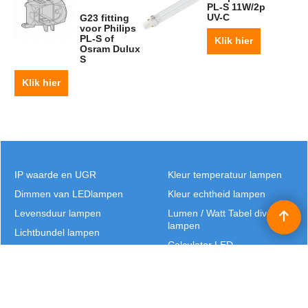
PL-S 11W/2p
UV-C
G23 fitting
voor Philips
PL-S of
Klik hier
Osram Dulux
S
Klik hier
IP waarde en UGR
Kleur temperatuur lampen
Dimmen van LEDlampen
Kleur echtheid lampen
Levensduur lampen
Lumen / Watt Tabel diverse
lampen
Lichtbundel lampen
Calculator LED
Bedrijfsinformatie
Privacy
Garantie