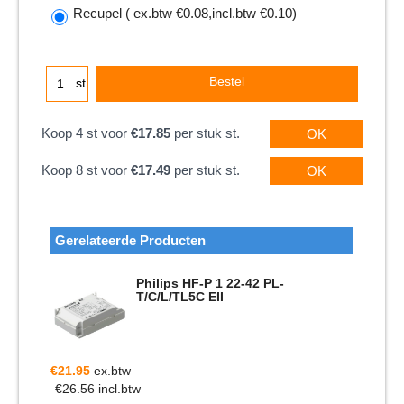
Recupel
( ex.btw
€0.08
,
incl.btw
€0.10
)
Bestel
st
Koop 4 st voor
€17.85
per stuk st.
OK
Koop 8 st voor
€17.49
per stuk st.
OK
Gerelateerde Producten
Philips HF-P 1 22-42 PL-
T/C/L/TL5C EII
€
21.95
ex.btw
€
26.56
incl.btw