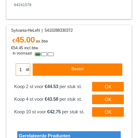
64241578
Sylvania-HeLeN
5410288330372
45.00
€
ex.btw
€
54.45
incl.btw
In voorraad
Bestel
st
Koop 2 st voor
€44.53
per stuk st.
OK
Koop 4 st voor
€43.58
per stuk st.
OK
Koop 10 st voor
€42.75
per stuk st.
OK
Gerelateerde Producten