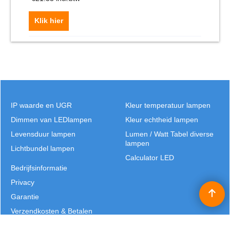
Klik hier
IP waarde en UGR
Kleur temperatuur lampen
Dimmen van LEDlampen
Kleur echtheid lampen
Levensduur lampen
Lumen / Watt Tabel diverse
lampen
Lichtbundel lampen
Calculator LED
Bedrijfsinformatie
Privacy
Garantie
Verzendkosten & Betalen