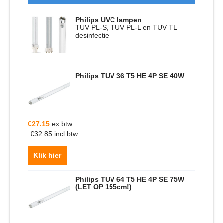
Philips UVC lampen
TUV PL-S, TUV PL-L en TUV TL
desinfectie
Philips TUV 36 T5 HE 4P SE 40W
€
27.15
ex.btw
€
32.85
incl.btw
Klik hier
Philips TUV 64 T5 HE 4P SE 75W
(LET OP 155cm!)