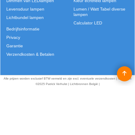
Dimmen van LEDlampen
Kleur echtheid lampen
Levensduur lampen
Lumen / Watt Tabel diverse
lampen
Lichtbundel lampen
Calculator LED
Bedrijfsinformatie
Privacy
Garantie
Verzendkosten & Betalen
Alle prijzen worden exclusief BTW vermeld en zijn excl. eventuele verzendkosten | Copyright
©2025 Patrick Verhulst | Lichtbronnen België |
J.B. Truyensstraat 21 | Eksel | T: +32 (0)11 - 632 529 | E:
info@lichtbronnen.be
Webwinkel gemaakt met
ShopFactory webwinkel
software.