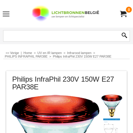
0
<< Vorige
|
Home
>
UV en IR lampen
>
Infrarood lampen
>
PHILIPS INFRAPHIL PAR38E
>
Philips InfraPhil 230V 150W E27 PAR38E
Philips InfraPhil 230V 150W E27
PAR38E