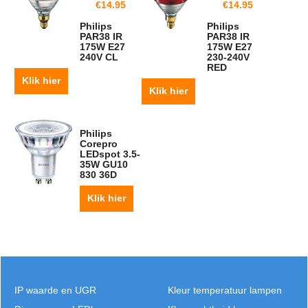
€
14.95
€
14.95
Philips
Philips
PAR38 IR
PAR38 IR
175W E27
175W E27
240V CL
230-240V
RED
Klik hier
Klik hier
Philips
Corepro
LEDspot 3.5-
35W GU10
830 36D
Klik hier
IP waarde en UGR
Kleur temperatuur lampen