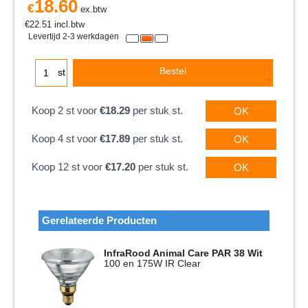
18.60
€
ex.btw
€
22.51
incl.btw
Levertijd 2-3 werkdagen
Bestel
st
Koop 2 st voor
€18.29
per stuk st.
OK
Koop 4 st voor
€17.89
per stuk st.
OK
Koop 12 st voor
€17.20
per stuk st.
OK
Gerelateerde Producten
InfraRood Animal Care PAR 38 Wit
100 en 175W IR Clear