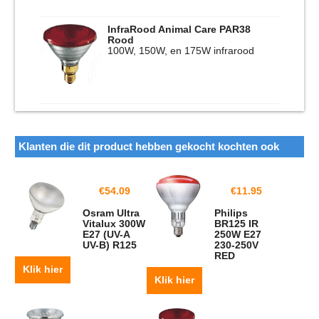
InfraRood Animal Care PAR38
Rood
100W, 150W, en 175W infrarood
Klanten die dit product hebben gekocht kochten ook
€
54.09
€
11.95
Osram Ultra
Philips
Vitalux 300W
BR125 IR
E27 (UV-A
250W E27
UV-B) R125
230-250V
RED
Klik hier
Klik hier