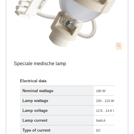
Speciale medische lamp
Electrical data
Nominal wattage
180 W
Lamp wattage
150…210 W
Lamp voltage
12.8…14.8 V
Lamp current
NaN A
Type of current
DC