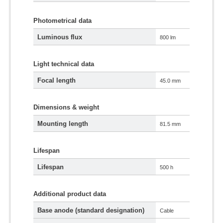
Photometrical data
Luminous flux
800 lm
Light technical data
Focal length
45.0 mm
Dimensions & weight
Mounting length
81.5 mm
Lifespan
Lifespan
500 h
Additional product data
Base anode (standard designation)
Cable