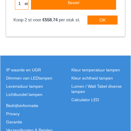
Bestel
st
Koop 2 st voor
€558.74
per stuk st.
OK
IP waarde en UGR
Kleur temperatuur lampen
Dimmen van LEDlampen
Kleur echtheid lampen
Levensduur lampen
Lumen / Watt Tabel diverse
lampen
Lichtbundel lampen
Calculator LED
Bedrijfsinformatie
Privacy
Garantie
Verzendkosten & Betalen