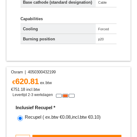
Base cathode (standard designation)
Cable
Capabilities
Cooling
Forced
Burning position
p20
Osram
4050300432199
620.81
€
ex.btw
€
751.18
incl.btw
Levertijd 2-3 werkdagen
Inclusief Recupel
*
Recupel
( ex.btw
€0.08
,
incl.btw
€0.10
)