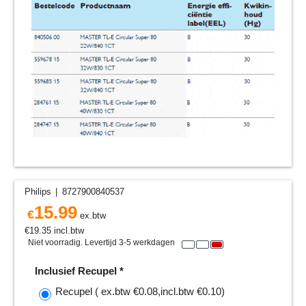
Philips
8727900840537
15.99
€
ex.btw
€
19.35
incl.btw
Niet voorradig. Levertijd 3-5 werkdagen
Inclusief Recupel
*
Recupel
( ex.btw
€0.08
,
incl.btw
€0.10
)