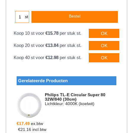
Bestel
st
Koop 10 st voor
€15.78
per stuk st.
OK
Koop 20 st voor
€13.84
per stuk st.
OK
Koop 40 st voor
€12.98
per stuk st.
OK
Gerelateerde Producten
Philips TL-E Circular Super 80
32W/840 (30cm)
Lichtkleur: 4000K (koelwit)
€
17.49
ex.btw
€
21.16
incl.btw