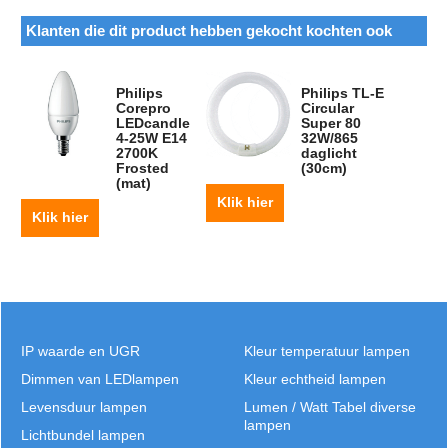
Klanten die dit product hebben gekocht kochten ook
Philips
Philips TL-E
Corepro
Circular
LEDcandle
Super 80
4-25W E14
32W/865
2700K
daglicht
Frosted
(30cm)
(mat)
Klik hier
Klik hier
IP waarde en UGR
Kleur temperatuur lampen
Dimmen van LEDlampen
Kleur echtheid lampen
Levensduur lampen
Lumen / Watt Tabel diverse
lampen
Lichtbundel lampen