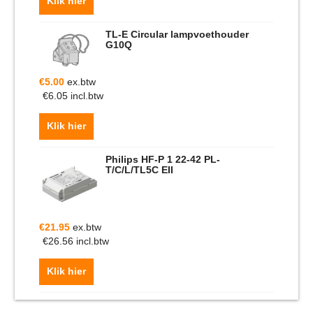
Klik hier
TL-E Circular lampvoethouder
G10Q
€
5.00
ex.btw
€
6.05
incl.btw
Klik hier
Philips HF-P 1 22-42 PL-
T/C/L/TL5C EII
€
21.95
ex.btw
€
26.56
incl.btw
Klik hier