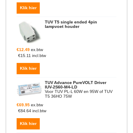
Klik hier
TUV T5 single ended 4pin
lampvoet houder
€
12.49
ex.btw
€
15.11
incl.btw
Klik hier
TUV Advance PureVOLT Driver
IUV-2S60-M4-LD
Voor TUV PL-L 60W en 95W of TUV
T5 36HO 75W
€
69.95
ex.btw
€
84.64
incl.btw
Klik hier