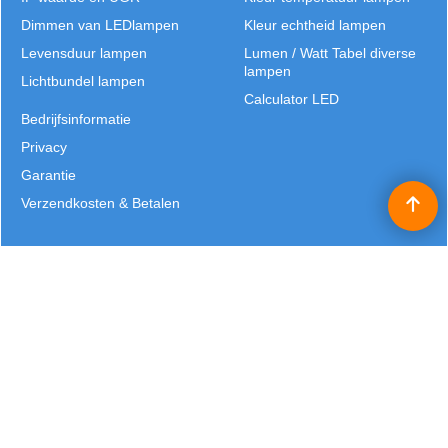
Dimmen van LEDlampen
Kleur echtheid lampen
Levensduur lampen
Lumen / Watt Tabel diverse
lampen
Lichtbundel lampen
Calculator LED
Bedrijfsinformatie
Privacy
Garantie
Verzendkosten & Betalen
Alle prijzen worden exclusief BTW vermeld en zijn excl. eventuele verzendkosten | Copyright
©2025 Patrick Verhulst | Lichtbronnen België |
J.B. Truyensstraat 21 | Eksel | T: +32 (0)11 - 632 529 | E:
info@lichtbronnen.be
Webwinkel gemaakt met
ShopFactory webwinkel
software.