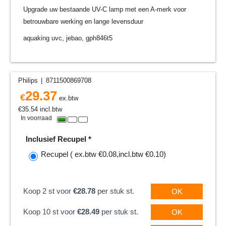
Upgrade uw bestaande UV-C lamp met een A-merk voor
betrouwbare werking en lange levensduur
aquaking uvc, jebao, gph846t5
Philips
8711500869708
29.37
€
ex.btw
€
35.54
incl.btw
In voorraad
Inclusief Recupel
*
Recupel
( ex.btw
€0.08
,
incl.btw
€0.10
)
Koop 2 st voor
€28.78
per stuk st.
OK
Koop 10 st voor
€28.49
per stuk st.
OK