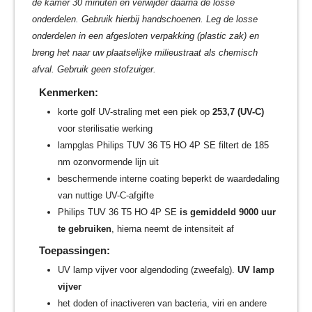
de kamer 30 minuten en verwijder daarna de losse
onderdelen. Gebruik hierbij handschoenen. Leg de losse
onderdelen in een afgesloten verpakking (plastic zak) en
breng het naar uw plaatselijke milieustraat als chemisch
afval. Gebruik geen stofzuiger.
Kenmerken:
korte golf UV-straling met een piek op
253,7 (UV-C)
voor sterilisatie werking
lampglas Philips TUV 36 T5 HO 4P SE filtert de 185
nm ozonvormende lijn uit
beschermende interne coating beperkt de waardedaling
van nuttige UV-C-afgifte
Philips TUV 36 T5 HO 4P SE
is gemiddeld 9000 uur
te gebruiken
, hierna neemt de intensiteit af
Toepassingen:
UV lamp vijver voor algendoding (zweefalg).
UV lamp
vijver
het doden of inactiveren van bacteria, viri en andere