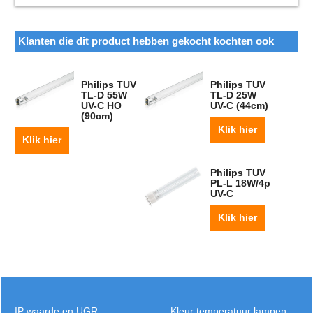
Klanten die dit product hebben gekocht kochten ook
Philips TUV
Philips TUV
TL-D 55W
TL-D 25W
UV-C HO
UV-C (44cm)
(90cm)
Klik hier
Klik hier
Philips TUV
PL-L 18W/4p
UV-C
Klik hier
IP waarde en UGR
Kleur temperatuur lampen