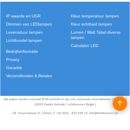
IP waarde en UGR
Kleur temperatuur lampen
Dimmen van LEDlampen
Kleur echtheid lampen
Levensduur lampen
Lumen / Watt Tabel diverse
lampen
Lichtbundel lampen
Calculator LED
Bedrijfsinformatie
Privacy
Garantie
Verzendkosten & Betalen
Alle prijzen worden exclusief BTW vermeld en zijn excl. eventuele verzendkosten | Copyright
©2025 Patrick Verhulst | Lichtbronnen België |
J.B. Truyensstraat 21 | Eksel | T: +32 (0)11 - 632 529 | E:
info@lichtbronnen.be