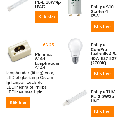
PL-L 18W/4p
UV-C
Philips S10
Starter 4-
65W
Klik hier
Klik hier
€
6.25
Philips
CorePro
Ledbulb 4.5-
Philinea
40W E27 827
S14d
(2700K)
lamphouder
S14d
lamphouder (fitting) voor,
Klik hier
LED of gloeilamp Osram
lijnlampen zoals de
LEDlinestra of Philips
LEDlinea met 1 pin.
Philips TUV
PL-S 5W/2p
UVC
Klik hier
Klik hier