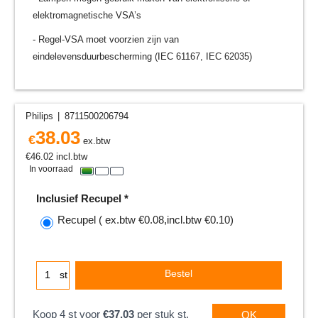
elektromagnetische VSA’s
- Regel-VSA moet voorzien zijn van
eindelevensduurbescherming (IEC 61167, IEC 62035)
Philips
8711500206794
38.03
€
ex.btw
€
46.02
incl.btw
In voorraad
Inclusief Recupel
*
Recupel
( ex.btw
€0.08
,
incl.btw
€0.10
)
Bestel
st
Koop 4 st voor
€37.03
per stuk st.
OK