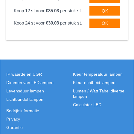
Koop 12 st voor
€35.03
per stuk st.
OK
Koop 24 st voor
€30.03
per stuk st.
OK
IP waarde en UGR
Kleur temperatuur lampen
Dimmen van LEDlampen
Kleur echtheid lampen
Levensduur lampen
Lumen / Watt Tabel diverse
lampen
Lichtbundel lampen
Calculator LED
Bedrijfsinformatie
Privacy
Garantie