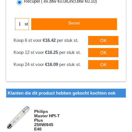
Recupel
( ex.btw
€0.08
,
incl.btw
€0.10
)
Bestel
st
Koop 6 st voor
€16.42
per stuk st.
OK
Koop 12 st voor
€16.25
per stuk st.
OK
Koop 24 st voor
€16.09
per stuk st.
OK
Klanten die dit product hebben gekocht kochten ook
Philips
Master HPI-T
Plus
250W/645
E40