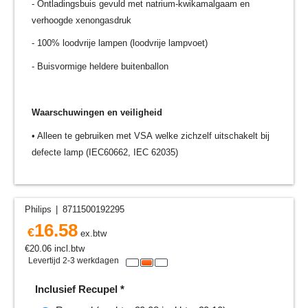
- Ontladingsbuis gevuld met natrium-kwikamalgaam en
verhoogde xenongasdruk
- 100% loodvrije lampen (loodvrije lampvoet)
- Buisvormige heldere buitenballon
Waarschuwingen en veiligheid
• Alleen te gebruiken met VSA welke zichzelf uitschakelt bij
defecte lamp (IEC60662, IEC 62035)
Philips
8711500192295
16.58
€
ex.btw
€
20.06
incl.btw
Levertijd 2-3 werkdagen
Inclusief Recupel
*