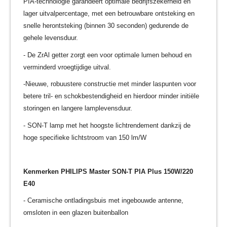
PIA-technologie garandeert optimale bedrijfszekerheid en
lager uitvalpercentage, met een betrouwbare ontsteking en
snelle herontsteking (binnen 30 seconden) gedurende de
gehele levensduur.
- De ZrAl getter zorgt een voor optimale lumen behoud en
verminderd vroegtijdige uitval.
-Nieuwe, robuustere constructie met minder laspunten voor
betere tril- en schokbestendigheid en hierdoor minder initiële
storingen en langere lamplevensduur.
- SON-T lamp met het hoogste lichtrendement dankzij de
hoge specifieke lichtstroom van 150 lm/W
Kenmerken PHILIPS Master SON-T PIA Plus 150W/220
E40
- Ceramische ontladingsbuis met ingebouwde antenne,
omsloten in een glazen buitenballon