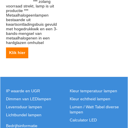
*** zolang
voorraad strekt, lamp is uit
productie ***
Metaalhalogeenlampen
bestaande uit
kwartsontladingsbuis gevuld
met hogedrukkwik en een 3-
bands-mengsel van
metaalhalogenen in een
hardglazen omhulsel
Klik hier
IP waarde en UGR
Kleur temperatuur lampen
Dimmen van LEDlampen
Kleur echtheid lampen
Levensduur lampen
Lumen / Watt Tabel diverse
lampen
Lichtbundel lampen
Calculator LED
Bedrijfsinformatie