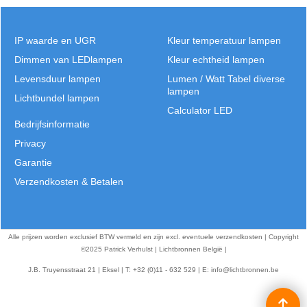
IP waarde en UGR
Kleur temperatuur lampen
Dimmen van LEDlampen
Kleur echtheid lampen
Levensduur lampen
Lumen / Watt Tabel diverse
lampen
Lichtbundel lampen
Calculator LED
Bedrijfsinformatie
Privacy
Garantie
Verzendkosten & Betalen
Alle prijzen worden exclusief BTW vermeld en zijn excl. eventuele verzendkosten | Copyright
©2025 Patrick Verhulst | Lichtbronnen België |
J.B. Truyensstraat 21 | Eksel | T: +32 (0)11 - 632 529 | E:
info@lichtbronnen.be