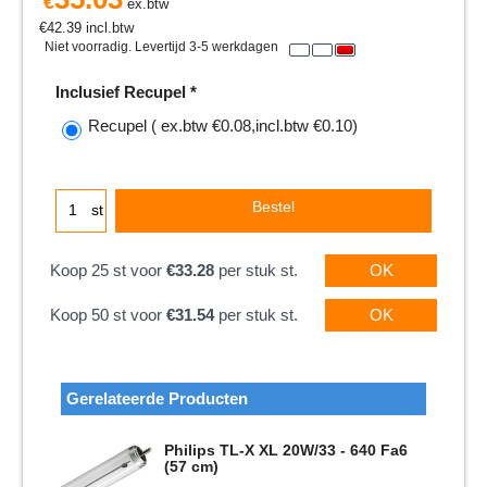
€
ex.btw
€
42.39
incl.btw
Niet voorradig. Levertijd 3-5 werkdagen
Inclusief Recupel
*
Recupel
( ex.btw
€0.08
,
incl.btw
€0.10
)
Bestel
st
Koop 25 st voor
€33.28
per stuk st.
OK
Koop 50 st voor
€31.54
per stuk st.
OK
Gerelateerde Producten
Philips TL-X XL 20W/33 - 640 Fa6
(57 cm)