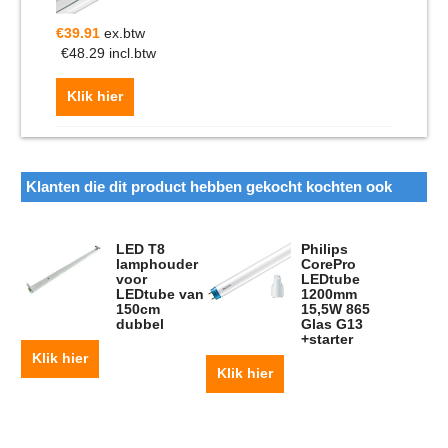
€
39.91
ex.btw
€
48.29
incl.btw
Klik hier
Klanten die dit product hebben gekocht kochten ook
LED T8
Philips
lamphouder
CorePro
voor
LEDtube
LEDtube van
1200mm
150cm
15,5W 865
dubbel
Glas G13
+starter
Klik hier
Klik hier